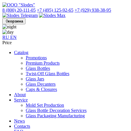
8 (800) 20-111-05
+7 (495) 125-92-65
+7 (929) 938-38-95
0
корзина
RU
EN
Price
Catalog
Promotions
Premium Products
Glass Bottles
Twist-Off Glass Bottles
Glass Jars
Glass Decanters
Caps & Closures
About
Service
Mold Set Production
Glass Bottle Decoration Services
Glass Packaging Manufacturing
News
Contacts