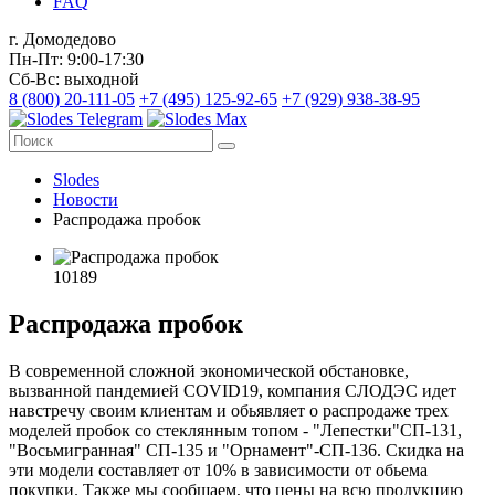
FAQ
г. Домодедово
Пн-Пт: 9:00-17:30
Сб-Вс: выходной
8 (800) 20-111-05
+7 (495) 125-92-65
+7 (929) 938-38-95
Slodes
Новости
Распродажа пробок
10189
Распродажа пробок
В современной сложной экономической обстановке,
вызванной пандемией COVID19, компания СЛОДЭС идет
навстречу своим клиентам и обьявляет о распродаже трех
моделей пробок со стеклянным топом - "Лепестки"СП-131,
"Восьмигранная" СП-135 и "Орнамент"-СП-136. Скидка на
эти модели составляет от 10% в зависимости от обьема
покупки. Также мы сообщаем, что цены на всю продукцию