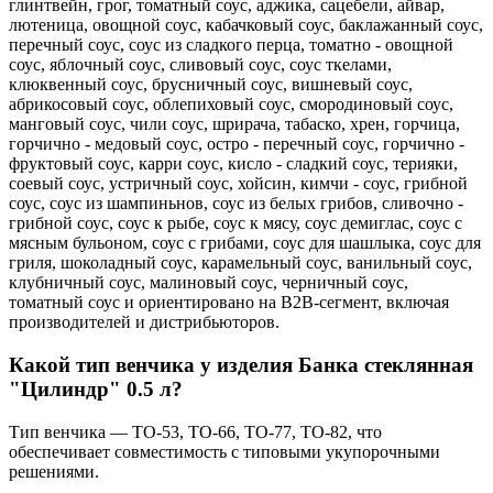
глинтвейн, грог, томатный соус, аджика, сацебели, айвар,
лютеница, овощной соус, кабачковый соус, баклажанный соус,
перечный соус, соус из сладкого перца, томатно - овощной
соус, яблочный соус, сливовый соус, соус ткелами,
клюквенный соус, брусничный соус, вишневый соус,
абрикосовый соус, облепиховый соус, смородиновый соус,
манговый соус, чили соус, шрирача, табаско, хрен, горчица,
горчично - медовый соус, остро - перечный соус, горчично -
фруктовый соус, карри соус, кисло - сладкий соус, терияки,
соевый соус, устричный соус, хойсин, кимчи - соус, грибной
соус, соус из шампиньнов, соус из белых грибов, сливочно -
грибной соус, соус к рыбе, соус к мясу, соус демиглас, соус с
мясным бульоном, соус с грибами, соус для шашлыка, соус для
гриля, шоколадный соус, карамельный соус, ванильный соус,
клубничный соус, малиновый соус, черничный соус,
томатный соус и ориентировано на B2B-сегмент, включая
производителей и дистрибьюторов.
Какой тип венчика у изделия Банка стеклянная
"Цилиндр" 0.5 л?
Тип венчика — ТО-53, ТО-66, ТО-77, ТО-82, что
обеспечивает совместимость с типовыми укупорочными
решениями.