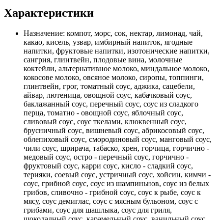
Характеристики
Назначение:
компот, морс, сок, нектар, лимонад, чай,
какао, кисель, узвар, имбирный напиток, ягодные
напитки, фруктовые напитки, изотонические напитки,
сангрия, глинтвейн, плодовые вина, молочные
коктейли, альтернативное молоко, миндальное молоко,
кокосове молоко, овсяное молоко, сиропы, топпинги,
глинтвейн, грог, томатный соус, аджика, сацебели,
айвар, лютеница, овощной соус, кабачковый соус,
баклажанный соус, перечный соус, соус из сладкого
перца, томатно - овощной соус, яблочный соус,
сливовый соус, соус ткелами, клюквенный соус,
брусничный соус, вишневый соус, абрикосовый соус,
облепиховый соус, смородиновый соус, манговый соус,
чили соус, шрирача, табаско, хрен, горчица, горчично -
медовый соус, остро - перечный соус, горчично -
фруктовый соус, карри соус, кисло - сладкий соус,
терияки, соевый соус, устричный соус, хойсин, кимчи -
соус, грибной соус, соус из шампиньнов, соус из белых
грибов, сливочно - грибной соус, соус к рыбе, соус к
мясу, соус демиглас, соус с мясным бульоном, соус с
грибами, соус для шашлыка, соус для гриля,
шоколадный соус, карамельный соус, ванильный соус,