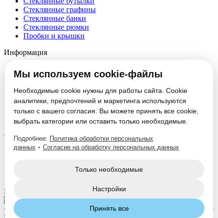
Стеклянные бутылки
Стеклянные графины
Стеклянные банки
Стеклянные рюмки
Пробки и крышки
Информация
О компании
Мы используем cookie-файлы
Партнеры
Новости
Необходимые cookie нужны для работы сайта. Cookie
Блог
аналитики, предпочтений и маркетинга используются
Вакансии
только с вашего согласия. Вы можете принять все cookie,
Контакты
Настроить cookie
выбрать категории или оставить только необходимые.
Услуги
Подробнее:
Политика обработки персональных
данных
•
Согласие на обработку персональных данных
Производство стеклотары
Изготовление формокомплектов
Только необходимые
Нанесение декорации
Настройки
Мы в соцсетях:
Принять все
Политика конфиденциальности
Согласие на обработку