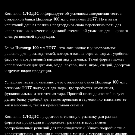
Компания
СЛОДЭС
информирует об успешном завершении тестов
стеклянной банки
Цилиндр 100 мл
с венчиком
ТО77
. По итогам
испытаний данная позиция подтвердила свою перспективность для
использования в качестве надежной стеклянной упаковки для широкого
спектра пищевой продукции.
Банка
Цилиндр 100 мл ТО77
- это лаконичное и универсальное
решение для производителей, которым важны строгая форма, удобство
фасовки и современный внешний вид упаковки. Такой формат может
использоваться для джемов, меда, соусов, паст, икры, специй, десертов
и других видов продукции.
Успешные тесты показывают, что стеклянная банка
Цилиндр 100 мл
с
венчиком
ТО77
подходит для задач, где требуется компактная,
функциональная и эстетичная тара. Простой цилиндрический силуэт
делает банку удобной для этикетирования и гармонично вписывает ее
как в массовый, так и в премиальный сегмент.
Компания
СЛОДЭС
предлагает стеклянную упаковку для разных
форматов продукции и продолжает развивать ассортимент
востребованных решений для производителей. Узнать подробности о
характеристиках, наличии и поставках можно у менеджеров компании.