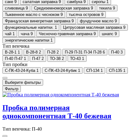
саке
9
салатная заправка
9
самбука
9
сиропы
1
сливовица
9
Средиземноморская заправка
9
текила
9
Тыквенное масло с чесноком
9
тысяча островов
9
Французская винегретная заправка
9
фундучное масло
9
функциональные напитки.
1
Цитрусовая масляная заправка
9
чай
1
чача
9
Чесночно-травяная заправка
9
шнапс
9
энергетические напитки
1
Тип венчика
В-28-1
1
В-28-8
2
П-28
2
П-29 П-31 П-34 П-28
6
П-40
3
П-40 П-47
1
П-47
2
ТО-38
2
ТО-43
1
Тип пробки
С-ПК-43-24-Куба
1
С-ПК-43-24-Кубик
1
СП-134
1
СП-135
1
Выберите фильтры
Фильтр
Пробка полимерная
однокомпонентная Т-40 бежевая
Тип венчика: П-40