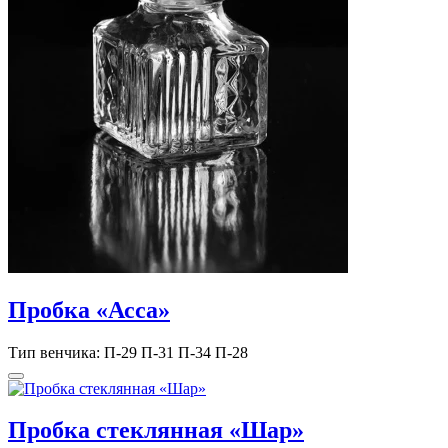
Пробка «Асса»
Тип венчика: П-29 П-31 П-34 П-28
Пробка стеклянная «Шар»