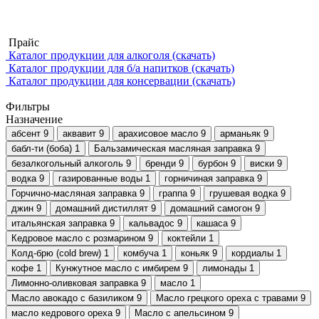
Прайс
Каталог продукции для алкоголя (скачать)
Каталог продукции для б/а напитков (скачать)
Каталог продукции для консервации (скачать)
Фильтры
Назначение
абсент
9
аквавит
9
арахисовое масло
9
арманьяк
9
бабл-ти (боба)
1
Бальзамическая масляная заправка
9
безалкогольный алкоголь
9
бренди
9
бурбон
9
виски
9
водка
9
газированные воды
1
горничиная заправка
9
Горчично-масляная заправка
9
граппа
9
грушевая водка
9
джин
9
домашний дистиллят
9
домашний самогон
9
итальянская заправка
9
кальвадос
9
кашаса
9
Кедровое масло с розмарином
9
коктейли
1
Колд-брю (cold brew)
1
комбуча
1
коньяк
9
кордиалы
1
кофе
1
Кунжутное масло с имбирем
9
лимонады
1
Лимонно-оливковая заправка
9
масло
1
Масло авокадо с базиликом
9
Масло грецкого ореха с травами
9
масло кедрового ореха
9
Масло с апельсином
9