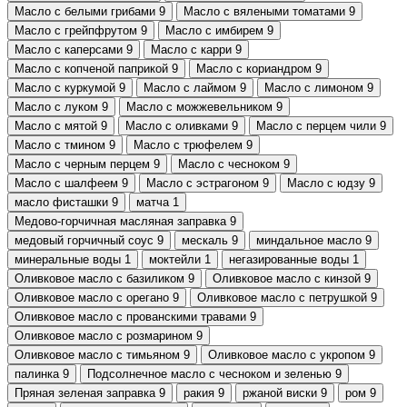
Масло с белыми грибами
9
Масло с вялеными томатами
9
Масло с грейпфрутом
9
Масло с имбирем
9
Масло с каперсами
9
Масло с карри
9
Масло с копченой паприкой
9
Масло с кориандром
9
Масло с куркумой
9
Масло с лаймом
9
Масло с лимоном
9
Масло с луком
9
Масло с можжевельником
9
Масло с мятой
9
Масло с оливками
9
Масло с перцем чили
9
Масло с тмином
9
Масло с трюфелем
9
Масло с черным перцем
9
Масло с чесноком
9
Масло с шалфеем
9
Масло с эстрагоном
9
Масло с юдзу
9
масло фисташки
9
матча
1
Медово-горчичная масляная заправка
9
медовый горчичный соус
9
мескаль
9
миндальное масло
9
минеральные воды
1
моктейли
1
негазированные воды
1
Оливковое масло с базиликом
9
Оливковое масло с кинзой
9
Оливковое масло с орегано
9
Оливковое масло с петрушкой
9
Оливковое масло с прованскими травами
9
Оливковое масло с розмарином
9
Оливковое масло с тимьяном
9
Оливковое масло с укропом
9
палинка
9
Подсолнечное масло с чесноком и зеленью
9
Пряная зеленая заправка
9
ракия
9
ржаной виски
9
ром
9