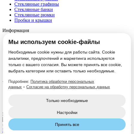
Стеклянные графины
Стеклянные банки
Стеклянные рюмки
Пробки и крышки
Информация
О компании
Мы используем cookie-файлы
Партнеры
Новости
Необходимые cookie нужны для работы сайта. Cookie
Блог
аналитики, предпочтений и маркетинга используются
Вакансии
только с вашего согласия. Вы можете принять все cookie,
Контакты
выбрать категории или оставить только необходимые.
Настроить cookie
Подробнее:
Политика обработки персональных
Услуги
данных
•
Согласие на обработку персональных данных
Производство стеклотары
Изготовление формокомплектов
Только необходимые
Нанесение декорации
Настройки
Мы в соцсетях:
Принять все
Политика конфиденциальности
Согласие на обработку