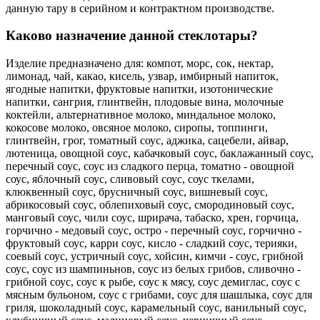
данную тару в серийном и контрактном производстве.
Каково назначение данной стеклотары?
Изделие предназначено для: компот, морс, сок, нектар,
лимонад, чай, какао, кисель, узвар, имбирный напиток,
ягодные напитки, фруктовые напитки, изотонические
напитки, сангрия, глинтвейн, плодовые вина, молочные
коктейли, альтернативное молоко, миндальное молоко,
кокосове молоко, овсяное молоко, сиропы, топпинги,
глинтвейн, грог, томатный соус, аджика, сацебели, айвар,
лютеница, овощной соус, кабачковый соус, баклажанный соус,
перечный соус, соус из сладкого перца, томатно - овощной
соус, яблочный соус, сливовый соус, соус ткелами,
клюквенный соус, брусничный соус, вишневый соус,
абрикосовый соус, облепиховый соус, смородиновый соус,
манговый соус, чили соус, шрирача, табаско, хрен, горчица,
горчично - медовый соус, остро - перечный соус, горчично -
фруктовый соус, карри соус, кисло - сладкий соус, терияки,
соевый соус, устричный соус, хойсин, кимчи - соус, грибной
соус, соус из шампиньнов, соус из белых грибов, сливочно -
грибной соус, соус к рыбе, соус к мясу, соус демиглас, соус с
мясным бульоном, соус с грибами, соус для шашлыка, соус для
гриля, шоколадный соус, карамельный соус, ванильный соус,