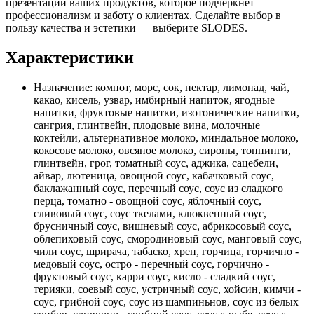
презентации ваших продуктов, которое подчеркнет
профессионализм и заботу о клиентах. Сделайте выбор в
пользу качества и эстетики — выберите SLODES.
Характеристики
Назначение:
компот, морс, сок, нектар, лимонад, чай,
какао, кисель, узвар, имбирный напиток, ягодные
напитки, фруктовые напитки, изотонические напитки,
сангрия, глинтвейн, плодовые вина, молочные
коктейли, альтернативное молоко, миндальное молоко,
кокосове молоко, овсяное молоко, сиропы, топпинги,
глинтвейн, грог, томатный соус, аджика, сацебели,
айвар, лютеница, овощной соус, кабачковый соус,
баклажанный соус, перечный соус, соус из сладкого
перца, томатно - овощной соус, яблочный соус,
сливовый соус, соус ткелами, клюквенный соус,
брусничный соус, вишневый соус, абрикосовый соус,
облепиховый соус, смородиновый соус, манговый соус,
чили соус, шрирача, табаско, хрен, горчица, горчично -
медовый соус, остро - перечный соус, горчично -
фруктовый соус, карри соус, кисло - сладкий соус,
терияки, соевый соус, устричный соус, хойсин, кимчи -
соус, грибной соус, соус из шампиньнов, соус из белых