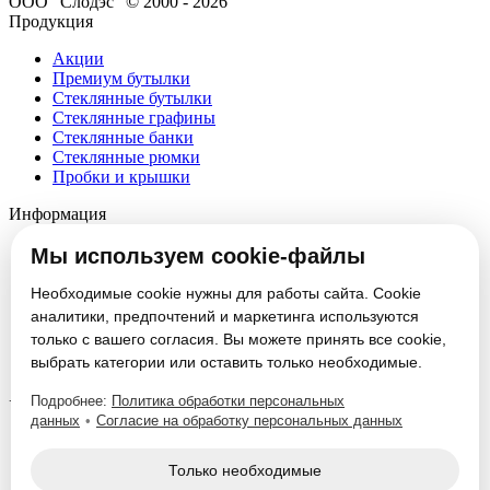
ООО "Слодэс" © 2000 - 2026
Продукция
Акции
Премиум бутылки
Стеклянные бутылки
Стеклянные графины
Стеклянные банки
Стеклянные рюмки
Пробки и крышки
Информация
О компании
Мы используем cookie-файлы
Партнеры
Новости
Необходимые cookie нужны для работы сайта. Cookie
Блог
аналитики, предпочтений и маркетинга используются
Вакансии
только с вашего согласия. Вы можете принять все cookie,
Контакты
выбрать категории или оставить только необходимые.
Настроить cookie
Подробнее:
Политика обработки персональных
Услуги
данных
•
Согласие на обработку персональных данных
Производство стеклотары
Изготовление формокомплектов
Только необходимые
Нанесение декорации