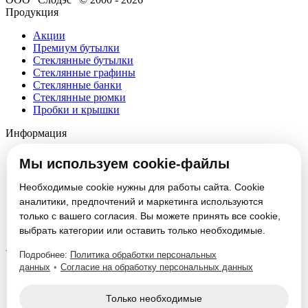
Продукция
Акции
Премиум бутылки
Стеклянные бутылки
Стеклянные графины
Стеклянные банки
Стеклянные рюмки
Пробки и крышки
Информация
О компании
Мы используем cookie-файлы
Партнеры
Новости
Необходимые cookie нужны для работы сайта. Cookie
Блог
аналитики, предпочтений и маркетинга используются
Вакансии
только с вашего согласия. Вы можете принять все cookie,
Контакты
выбрать категории или оставить только необходимые.
Настроить cookie
Услуги
Подробнее:
Политика обработки персональных
данных
•
Согласие на обработку персональных данных
Производство стеклотары
Изготовление формокомплектов
Только необходимые
Нанесение декорации