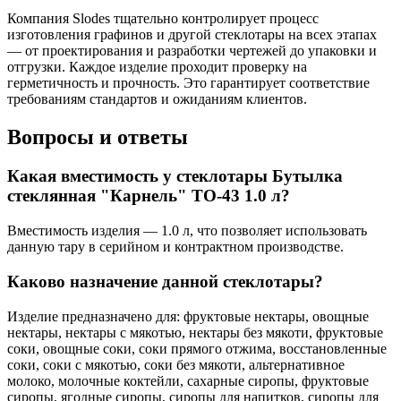
Компания Slodes тщательно контролирует процесс
изготовления графинов и другой стеклотары на всех этапах
— от проектирования и разработки чертежей до упаковки и
отгрузки. Каждое изделие проходит проверку на
герметичность и прочность. Это гарантирует соответствие
требованиям стандартов и ожиданиям клиентов.
Вопросы и ответы
Какая вместимость у стеклотары Бутылка
стеклянная "Карнель" TO-43 1.0 л?
Вместимость изделия — 1.0 л, что позволяет использовать
данную тару в серийном и контрактном производстве.
Каково назначение данной стеклотары?
Изделие предназначено для: фруктовые нектары, овощные
нектары, нектары с мякотью, нектары без мякоти, фруктовые
соки, овощные соки, соки прямого отжима, восстановленные
соки, соки с мякотью, соки без мякоти, альтернативное
молоко, молочные коктейли, сахарные сиропы, фруктовые
сиропы, ягодные сиропы, сиропы для напитков, сиропы для