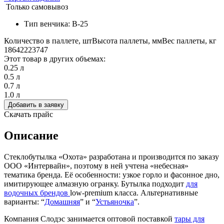
Только самовывоз
Тип венчика: В-25
Количество в паллете, шт
Высота паллеты, мм
Вес паллеты, кг
1864
2223
747
Этот товар в других объемах:
0.25 л
0.5 л
0.7 л
1.0 л
Добавить в заявку
Скачать прайс
Описание
Стеклобутылка «Охота» разработана и производится по заказу
ООО «Интервайн», поэтому в ней учтена «небесная»
тематика бренда. Её особенности: узкое горло и фасонное дно,
имитирующее алмазную огранку. Бутылка подходит
для
водочных брендов
low-premium класса. Альтернативные
варианты: “
Домашняя
” и “
Устьяночка
”.
Компания Слодэс занимается оптовой поставкой
тары для