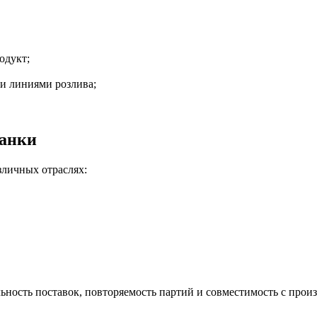
одукт;
и линиями розлива;
банки
зличных отраслях:
льность поставок, повторяемость партий и совместимость с про