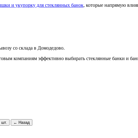
ышки и укупорку для стеклянных банок
, которые напрямую влия
ывозу со склада в Домодедово.
птовым компаниям эффективно выбирать стеклянные банки и бан
 шт.
← Назад