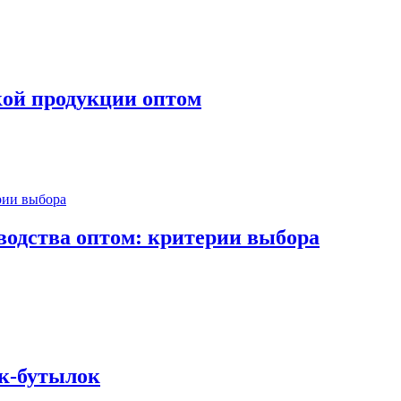
кой продукции оптом
водства оптом: критерии выбора
ок-бутылок