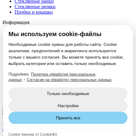
Стеклянные банки
Стеклянные рюмки
Пробки и крышки
Информация
О компании
Мы используем cookie-файлы
Партнеры
Новости
Необходимые cookie нужны для работы сайта. Cookie
Блог
аналитики, предпочтений и маркетинга используются
Вакансии
только с вашего согласия. Вы можете принять все cookie,
Контакты
выбрать категории или оставить только необходимые.
Настроить cookie
Подробнее:
Политика обработки персональных
Услуги
данных
•
Согласие на обработку персональных данных
Производство стеклотары
Изготовление формокомплектов
Только необходимые
Нанесение декорации
Настройки
Мы в соцсетях:
Принять все
Политика конфиденциальности
Согласие на обработку
персональных данных
Дизайн и разработка
Cookie-баннер от CookieФЗ