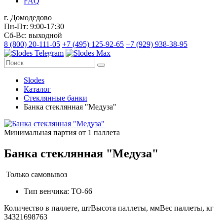
FAQ
г. Домодедово
Пн-Пт: 9:00-17:30
Сб-Вс: выходной
8 (800) 20-111-05
+7 (495) 125-92-65
+7 (929) 938-38-95
Slodes
Каталог
Стеклянные банки
Банка cтеклянная "Медуза"
Минимальная партия от 1 паллета
Банка cтеклянная "Медуза"
Только самовывоз
Тип венчика: ТО-66
Количество в паллете, шт
Высота паллеты, мм
Вес паллеты, кг
3432
1698
763