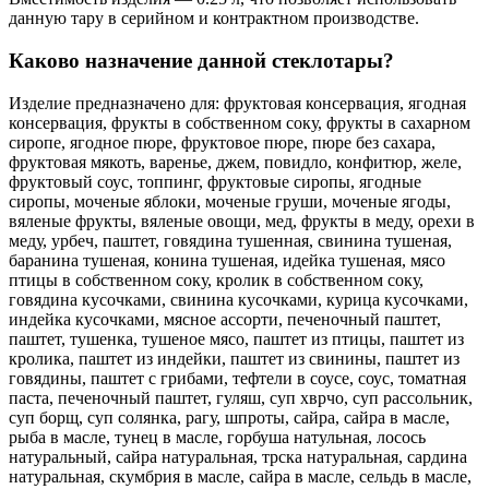
данную тару в серийном и контрактном производстве.
Каково назначение данной стеклотары?
Изделие предназначено для: фруктовая консервация, ягодная
консервация, фрукты в собственном соку, фрукты в сахарном
сиропе, ягодное пюре, фруктовое пюре, пюре без сахара,
фруктовая мякоть, варенье, джем, повидло, конфитюр, желе,
фруктовый соус, топпинг, фруктовые сиропы, ягодные
сиропы, моченые яблоки, моченые груши, моченые ягоды,
вяленые фрукты, вяленые овощи, мед, фрукты в меду, орехи в
меду, урбеч, паштет, говядина тушенная, свинина тушеная,
баранина тушеная, конина тушеная, идейка тушеная, мясо
птицы в собственном соку, кролик в собственном соку,
говядина кусочками, свинина кусочками, курица кусочками,
индейка кусочками, мясное ассорти, печеночный паштет,
паштет, тушенка, тушеное мясо, паштет из птицы, паштет из
кролика, паштет из индейки, паштет из свинины, паштет из
говядины, паштет с грибами, тефтели в соусе, соус, томатная
паста, печеночный паштет, гуляш, суп хврчо, суп рассольник,
суп борщ, суп солянка, рагу, шпроты, сайра, сайра в масле,
рыба в масле, тунец в масле, горбуша натульная, лосось
натуральный, сайра натуральная, трска натуральная, сардина
натуральная, скумбрия в масле, сайра в масле, сельдь в масле,