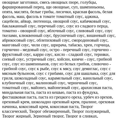
овощные заготовки, смесь овощных пюре, голубцы,
фаршированный перец, щи овощные, суп, шампиньоны,
опята, маслята, белые грибы, лисички, красная фасоль, белая
фасоль, маш, фасоль в томате томатный соус, аджика,
сацебели, айвар, лютеница, овощной соус, кабачковый соус,
баклажанный соус, перечный соус, соус из сладкого перца,
томатно - овощной соус, яблочный соус, сливовый соус, соус
ткелами, клюквенный соус, брусничный соус, вишневый соус,
абрикосовый соус, облепиховый соус, смородиновый соус,
манговый соус, чили соус, шрирача, табаско, хрен, горчица,
горчично - медовый соус, остро - перечный соус, горчично -
фруктовый соус, карри соус, кисло - сладкий соус, терияки,
соевый соус, устричный соус, хойсин, кимчи - соус, грибной
соус, соус из шампиньнов, соус из белых грибов, сливочно -
грибной соус, соус к рыбе, соус к мясу, соус демиглас, соус с
мясным бульоном, соус с грибами, соус для шашлыка, соус для
гриля, шоколадный соус, карамельный соус, ванильный соус,
клубничный соус, малиновый соус, черничный соус,
томатный соус, майонез, майонезный соус, арахисовая паста,
миндальная паста, паста из кешью, паста из фундука,
фисташковая паста, паста из грецкого ореха, урбеч из орехов,
ореховый крем, шоколадно ореховый крем, пралине, ореховая
начинка, кокосовый крем, кокосовая паста, Творог
классический, Творог обезжиренный, Творог полужирный,
Творог жирный, Зерненый творог, Творог в сливках,