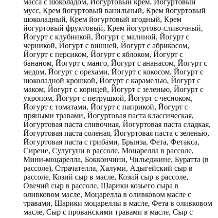
масса с шоколадом, Йогуртовый крем, Йогуртовый
мусс, Крем йогуртовый ванильный, Крем йогуртовый
шоколадный, Крем йогуртовый ягодный, Крем
йогуртовый фруктовый, Крем йогуртово-сливочный,
Йогурт с клубникой, Йогурт с малиной, Йогурт с
черникой, Йогурт с вишней, Йогурт с абрикосом,
Йогурт с персиком, Йогурт с яблоком, Йогурт с
бананом, Йогурт с манго, Йогурт с ананасом, Йогурт с
медом, Йогурт с орехами, Йогурт с кокосом, Йогурт с
шоколадной крошкой, Йогурт с карамелью, Йогурт с
маком, Йогурт с корицей, Йогурт с зеленью, Йогурт с
укропом, Йогурт с петрушкой, Йогурт с чесноком,
Йогурт с томатами, Йогурт с паприкой, Йогурт с
пряными травами, Йогуртовая паста классическая,
Йогуртовая паста сливочная, Йогуртовая паста сладкая,
Йогуртовая паста соленая, Йогуртовая паста с зеленью,
Йогуртовая паста с грибами, Брынза, Фета, Фетакса,
Сирене, Сулугуни в рассоле, Моцарелла в рассоле,
Мини-моцарелла, Боккончини, Чильеджине, Буратта (в
рассоле), Страчателла, Халуми, Адыгейский сыр в
рассоле, Козий сыр в масле, Козий сыр в рассоле,
Овечий сыр в рассоле, Шарики козьего сыра в
оливковом масле, Моцарелла в оливковом масле с
травами, Шарики моцареллы в масле, Фета в оливковом
масле, Сыр с прованскими травами в масле, Сыр с