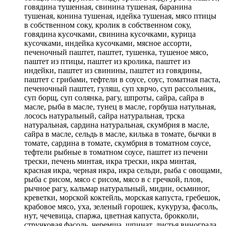
говядина тушенная, свинина тушеная, баранина
тушеная, конина тушеная, идейка тушеная, мясо птицы
в собственном соку, кролик в собственном соку,
говядина кусочками, свинина кусочками, курица
кусочками, индейка кусочками, мясное ассорти,
печеночный паштет, паштет, тушенка, тушеное мясо,
паштет из птицы, паштет из кролика, паштет из
индейки, паштет из свинины, паштет из говядины,
паштет с грибами, тефтели в соусе, соус, томатная паста,
печеночный паштет, гуляш, суп хврчо, суп рассольник,
суп борщ, суп солянка, рагу, шпроты, сайра, сайра в
масле, рыба в масле, тунец в масле, горбуша натульная,
лосось натуральный, сайра натуральная, трска
натуральная, сардина натуральная, скумбрия в масле,
сайра в масле, сельдь в масле, килька в томате, бычки в
томате, сардина в томате, скумбрия в томатном соусе,
тефтели рыбные в томатном соусе, паштет из печени
трески, печень минтая, икра трески, икра минтая,
красная икра, черная икра, икра сельди, рыба с овощами,
рыба с рисом, мясо с рисом, мясо в с гречкой, плов,
рычное рагу, кальмар натуральный, мидии, осьминог,
креветки, морской коктейль, морская капуста, гребешок,
крабовое мясо, уха, зеленый горошек, кукуруза, фасоль,
нут, чечевица, спаржа, цветная капуста, брокколи,
стручковая фасоль, черемша, шпинат, листья винограда,