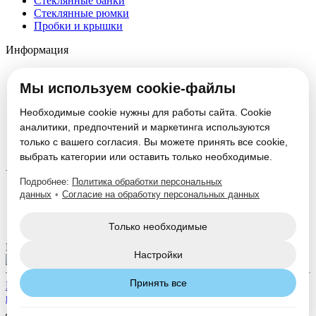
Стеклянные банки
Стеклянные рюмки
Пробки и крышки
Информация
О компании
Мы используем cookie-файлы
Партнеры
Новости
Блог
Необходимые cookie нужны для работы сайта. Cookie
Вакансии
аналитики, предпочтений и маркетинга используются
Контакты
только с вашего согласия. Вы можете принять все cookie,
Настроить cookie
выбрать категории или оставить только необходимые.
Услуги
Подробнее:
Политика обработки персональных
данных
•
Согласие на обработку персональных данных
Производство стеклотары
Изготовление формокомплектов
Нанесение декорации
Только необходимые
Мы в соцсетях:
Настройки
Принять все
Политика конфиденциальности
Согласие на обработку
персональных данных
Дизайн и разработка