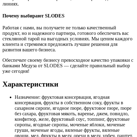
линиях.
Почему выбирают SLODES
Работая с нами, вы получаете не только качественный
продукт, но и надежного партнера, готового обеспечить вас
стеклянной тарой на выгодных условиях. Мы ценим каждого
клиента и стремимся предложить лучшие решения для
развития вашего бизнеса.
Обеспечьте своему бизнесу превосходное качество упаковки с
банками Медуза от SLODES — сделайте правильный выбор
уже сегодня!
Характеристики
Назначение:
фруктовая консервация, ягодная
консервация, фрукты в собственном соку, фрукты в
сахарном сиропе, ягодное пюре, фруктовое пюре, пюре
без сахара, фруктовая мякоть, варенье, джем, повидло,
конфитюр, желе, фруктовый соус, топпинг, фруктовые
сиропы, ягодные сиропы, моченые яблоки, моченые
груши, моченые ягоды, вяленые фрукты, вяленые
овощи, мед, фрукты в меду, орехи в меду, урбеч, паштет,