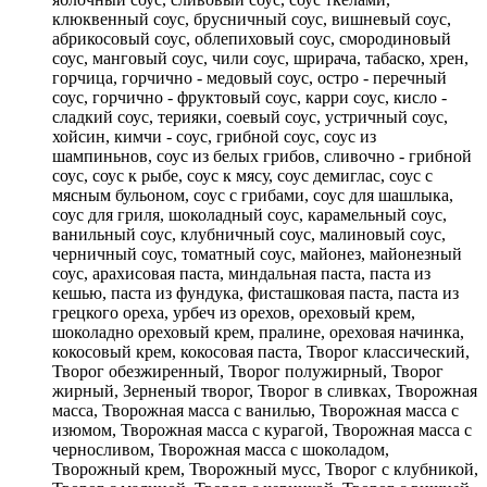
клюквенный соус, брусничный соус, вишневый соус,
абрикосовый соус, облепиховый соус, смородиновый
соус, манговый соус, чили соус, шрирача, табаско, хрен,
горчица, горчично - медовый соус, остро - перечный
соус, горчично - фруктовый соус, карри соус, кисло -
сладкий соус, терияки, соевый соус, устричный соус,
хойсин, кимчи - соус, грибной соус, соус из
шампиньнов, соус из белых грибов, сливочно - грибной
соус, соус к рыбе, соус к мясу, соус демиглас, соус с
мясным бульоном, соус с грибами, соус для шашлыка,
соус для гриля, шоколадный соус, карамельный соус,
ванильный соус, клубничный соус, малиновый соус,
черничный соус, томатный соус, майонез, майонезный
соус, арахисовая паста, миндальная паста, паста из
кешью, паста из фундука, фисташковая паста, паста из
грецкого ореха, урбеч из орехов, ореховый крем,
шоколадно ореховый крем, пралине, ореховая начинка,
кокосовый крем, кокосовая паста, Творог классический,
Творог обезжиренный, Творог полужирный, Творог
жирный, Зерненый творог, Творог в сливках, Творожная
масса, Творожная масса с ванилью, Творожная масса с
изюмом, Творожная масса с курагой, Творожная масса с
черносливом, Творожная масса с шоколадом,
Творожный крем, Творожный мусс, Творог с клубникой,