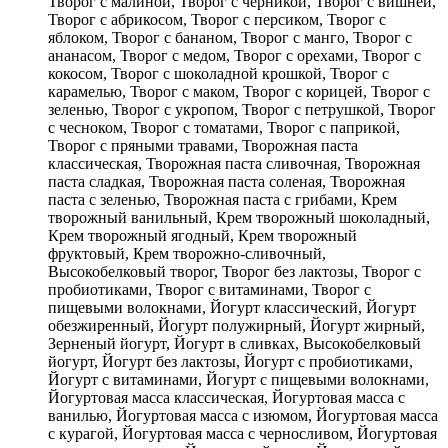
Творог с малиной, Творог с черникой, Творог с вишней,
Творог с абрикосом, Творог с персиком, Творог с
яблоком, Творог с бананом, Творог с манго, Творог с
ананасом, Творог с медом, Творог с орехами, Творог с
кокосом, Творог с шоколадной крошкой, Творог с
карамелью, Творог с маком, Творог с корицей, Творог с
зеленью, Творог с укропом, Творог с петрушкой, Творог
с чесноком, Творог с томатами, Творог с паприкой,
Творог с пряными травами, Творожная паста
классическая, Творожная паста сливочная, Творожная
паста сладкая, Творожная паста соленая, Творожная
паста с зеленью, Творожная паста с грибами, Крем
творожный ванильный, Крем творожный шоколадный,
Крем творожный ягодный, Крем творожный
фруктовый, Крем творожно-сливочный,
Высокобелковый творог, Творог без лактозы, Творог с
пробиотиками, Творог с витаминами, Творог с
пищевыми волокнами, Йогурт классический, Йогурт
обезжиренный, Йогурт полужирный, Йогурт жирный,
Зерненый йогурт, Йогурт в сливках, Высокобелковый
йогурт, Йогурт без лактозы, Йогурт с пробиотиками,
Йогурт с витаминами, Йогурт с пищевыми волокнами,
Йогуртовая масса классическая, Йогуртовая масса с
ванилью, Йогуртовая масса с изюмом, Йогуртовая масса
с курагой, Йогуртовая масса с черносливом, Йогуртовая