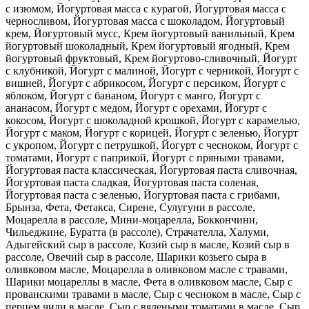
с изюмом, Йогуртовая масса с курагой, Йогуртовая масса с
черносливом, Йогуртовая масса с шоколадом, Йогуртовый
крем, Йогуртовый мусс, Крем йогуртовый ванильный, Крем
йогуртовый шоколадный, Крем йогуртовый ягодный, Крем
йогуртовый фруктовый, Крем йогуртово-сливочный, Йогурт
с клубникой, Йогурт с малиной, Йогурт с черникой, Йогурт с
вишней, Йогурт с абрикосом, Йогурт с персиком, Йогурт с
яблоком, Йогурт с бананом, Йогурт с манго, Йогурт с
ананасом, Йогурт с медом, Йогурт с орехами, Йогурт с
кокосом, Йогурт с шоколадной крошкой, Йогурт с карамелью,
Йогурт с маком, Йогурт с корицей, Йогурт с зеленью, Йогурт
с укропом, Йогурт с петрушкой, Йогурт с чесноком, Йогурт с
томатами, Йогурт с паприкой, Йогурт с пряными травами,
Йогуртовая паста классическая, Йогуртовая паста сливочная,
Йогуртовая паста сладкая, Йогуртовая паста соленая,
Йогуртовая паста с зеленью, Йогуртовая паста с грибами,
Брынза, Фета, Фетакса, Сирене, Сулугуни в рассоле,
Моцарелла в рассоле, Мини-моцарелла, Боккончини,
Чильеджине, Буратта (в рассоле), Страчателла, Халуми,
Адыгейский сыр в рассоле, Козий сыр в масле, Козий сыр в
рассоле, Овечий сыр в рассоле, Шарики козьего сыра в
оливковом масле, Моцарелла в оливковом масле с травами,
Шарики моцареллы в масле, Фета в оливковом масле, Сыр с
прованскими травами в масле, Сыр с чесноком в масле, Сыр с
перцем чили в масле, Сыр с вялеными томатами в масле, Сыр