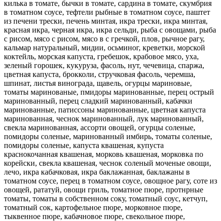
килька в томате, бычки в томате, сардина в томате, скумбрия
в томатном соусе, тефтели рыбные в томатном соусе, паштет
из печени трески, печень минтая, икра трески, икра минтая,
красная икра, черная икра, икра сельди, рыба с овощами, рыба
с рисом, мясо с рисом, мясо в с гречкой, плов, рычное рагу,
кальмар натуральный, мидии, осьминог, креветки, морской
коктейль, морская капуста, гребешок, крабовое мясо, уха,
зеленый горошек, кукуруза, фасоль, нут, чечевица, спаржа,
цветная капуста, брокколи, стручковая фасоль, черемша,
шпинат, листья винограда, щавель, огурцы мариновые,
томаты маринованые, пмидоры маринованные, перец острый
маринованный, перец сладкий маринованный, кабачки
маринованные, патиссоны маринованные, цветная капуста
маринованная, чеснок маринованный, лук маринованный,
свекла маринованная, ассорти овощей, огурцы соленые,
помидоры соленые, маринованный имбирь, томаты соленые,
помидоры соленые, капуста квашеная, купуста
краснокочанная квашеная, морковь квашеная, морковка по
корейски, свекла квашеная, чеснок соленый моченые овощи,
лечо, икра кабачковая, икра баклажанная, баклажаны в
томатном соусе, перец в томатном соусе, овощное рагу, соте из
овощей, рататуй, овощи гриль, томатное пюре, протнрные
томаты, томаты в собственном соку, томатный соус, кетчуп,
томатный сок, картофельное пюре, морковное пюре,
тыквенное пюре, кабачновое пюре, свекольное пюре,