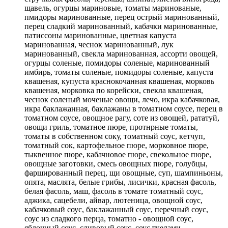
щавель, огурцы мариновые, томаты маринованые,
пмидоры маринованные, перец острый маринованный,
перец сладкий маринованный, кабачки маринованные,
патиссоны маринованные, цветная капуста
маринованная, чеснок маринованный, лук
маринованный, свекла маринованная, ассорти овощей,
огурцы соленые, помидоры соленые, маринованный
имбирь, томаты соленые, помидоры соленые, капуста
квашеная, купуста краснокочанная квашеная, морковь
квашеная, морковка по корейски, свекла квашеная,
чеснок соленый моченые овощи, лечо, икра кабачковая,
икра баклажанная, баклажаны в томатном соусе, перец в
томатном соусе, овощное рагу, соте из овощей, рататуй,
овощи гриль, томатное пюре, протнрные томаты,
томаты в собственном соку, томатный соус, кетчуп,
томатный сок, картофельное пюре, морковное пюре,
тыквенное пюре, кабачновое пюре, свекольное пюре,
овощные заготовки, смесь овощных пюре, голубцы,
фаршированный перец, щи овощные, суп, шампиньоны,
опята, маслята, белые грибы, лисички, красная фасоль,
белая фасоль, маш, фасоль в томате томатный соус,
аджика, сацебели, айвар, лютеница, овощной соус,
кабачковый соус, баклажанный соус, перечный соус,
соус из сладкого перца, томатно - овощной соус,
яблочный соус, сливовый соус, соус ткелами,