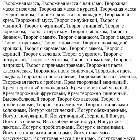
Творожная масса, Творожная масса с ванилью, Творожная
масса с изюмом, Творожная масса с курагой, Творожная масса
с черносливом, Творожная масса с шоколадом, Творожный
крем, Творожный мусс, Творог с клубникой, Творог с
малиной, Творог с черникой, Творог с вишней, Творог с
абрикосом, Творог с персиком, Творог с яблоком, Творог с
бананом, Творог с манго, Творог с ананасом, Творог с медом,
Творог с орехами, Творог с кокосом, Творог с шоколадной
крошкой, Творог с карамелью, Творог с маком, Творог с
корицей, Творог с зеленью, Творог с укропом, Творог с
петрушкой, Творог с чесноком, Творог с томатами, Творог с
паприкой, Творог с пряными травами, Творожная паста
классическая, Творожная паста сливочная, Творожная паста
сладкая, Творожная паста соленая, Творожная паста с зеленью,
Творожная паста с грибами, Крем творожный ванильный,
Крем творожный шоколадный, Крем творожный ягодный,
Крем творожный фруктовый, Крем творожно-сливочный,
Высокобелковый творог, Творог без лактозы, Творог с
пробиотиками, Творог с витаминами, Творог с пищевыми
волокнами, Йогурт классический, Йогурт обезжиренный,
Йогурт полужирный, Йогурт жирный, Зерненый йогурт,
Йогурт в сливках, Высокобелковый йогурт, Йогурт без
лактозы, Йогурт с пробиотиками, Йогурт с витаминами,
Йогурт с пищевыми волокнами, Йогуртовая масса
классическая, Йогуртовая масса с ванилью, Йогуртовая масса