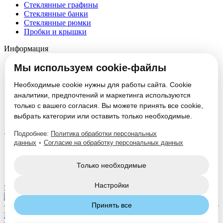
Стеклянные графины
Стеклянные банки
Стеклянные рюмки
Пробки и крышки
Информация
О компании
Мы используем cookie-файлы
Партнеры
Новости
Необходимые cookie нужны для работы сайта. Cookie
Блог
аналитики, предпочтений и маркетинга используются
Вакансии
только с вашего согласия. Вы можете принять все cookie,
Контакты
выбрать категории или оставить только необходимые.
Настроить cookie
Подробнее:
Политика обработки персональных
Услуги
данных
•
Согласие на обработку персональных данных
Производство стеклотары
Изготовление формокомплектов
Только необходимые
Нанесение декорации
Настройки
Мы в соцсетях:
Принять все
Политика конфиденциальности
Согласие на обработку