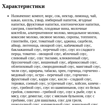
Характеристики
Назначение:
компот, морс, сок, нектар, лимонад, чай,
какао, кисель, узвар, имбирный напиток, ягодные
напитки, фруктовые напитки, изотонические напитки,
сангрия, глинтвейн, плодовые вина, молочные
коктейли, альтернативное молоко, миндальное молоко,
кокосове молоко, овсяное молоко, сиропы, топпинги,
глинтвейн, грог, томатный соус, аджика, сацебели,
айвар, лютеница, овощной соус, кабачковый соус,
баклажанный соус, перечный соус, соус из сладкого
перца, томатно - овощной соус, яблочный соус,
сливовый соус, соус ткелами, клюквенный соус,
брусничный соус, вишневый соус, абрикосовый соус,
облепиховый соус, смородиновый соус, манговый соус,
чили соус, шрирача, табаско, хрен, горчица, горчично -
медовый соус, остро - перечный соус, горчично -
фруктовый соус, карри соус, кисло - сладкий соус,
терияки, соевый соус, устричный соус, хойсин, кимчи -
соус, грибной соус, соус из шампиньнов, соус из белых
грибов, сливочно - грибной соус, соус к рыбе, соус к
мясу, соус демиглас, соус с мясным бульоном, соус с
грибами, соус для шашлыка, соус для гриля,
шоколадный соус, карамельный соус, ванильный соус,