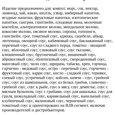
Изделие предназначено для: компот, морс, сок, нектар,
лимонад, чай, какао, кисель, узвар, имбирный напиток,
ягодные напитки, фруктовые напитки, изотонические
напитки, сангрия, глинтвейн, плодовые вина, молочные
коктейли, альтернативное молоко, миндальное молоко,
кокосове молоко, овсяное молоко, сиропы, топпинги,
глинтвейн, грог, томатный соус, аджика, сацебели, айвар,
лютеница, овощной соус, кабачковый соус, баклажанный соус,
перечный соус, соус из сладкого перца, томатно - овощной
соус, яблочный соус, сливовый соус, соус ткелами,
клюквенный соус, брусничный соус, вишневый соус,
абрикосовый соус, облепиховый соус, смородиновый соус,
манговый соус, чили соус, шрирача, табаско, хрен, горчица,
горчично - медовый соус, остро - перечный соус, горчично -
фруктовый соус, карри соус, кисло - сладкий соус, терияки,
соевый соус, устричный соус, хойсин, кимчи - соус, грибной
соус, соус из шампиньнов, соус из белых грибов, сливочно -
грибной соус, соус к рыбе, соус к мясу, соус демиглас, соус с
мясным бульоном, соус с грибами, соус для шашлыка, соус для
гриля, шоколадный соус, карамельный соус, ванильный соус,
клубничный соус, малиновый соус, черничный соус,
томатный соус и ориентировано на B2B-сегмент, включая
производителей и дистрибьюторов.