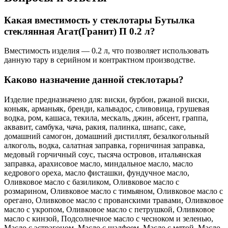
Какая вместимость у стеклотары Бутылка
стеклянная Агат(Гранит) П 0.2 л?
Вместимость изделия — 0.2 л, что позволяет использовать
данную тару в серийном и контрактном производстве.
Каково назначение данной стеклотары?
Изделие предназначено для: виски, бурбон, ржаной виски,
коньяк, арманьяк, бренди, кальвадос, сливовица, грушевая
водка, ром, кашаса, текила, мескаль, джин, абсент, граппа,
аквавит, самбука, чача, ракия, палинка, шнапс, саке,
домашний самогон, домашний дистиллят, безалкогольный
алкоголь, водка, салатная заправка, горничиная заправка,
медовый горчичный соус, тысяча островов, итальянская
заправка, арахисовое масло, миндальное масло, масло
кедрового ореха, масло фисташки, фундучное масло,
Оливковое масло с базиликом, Оливковое масло с
розмарином, Оливковое масло с тимьяном, Оливковое масло с
орегано, Оливковое масло с прованскими травами, Оливковое
масло с укропом, Оливковое масло с петрушкой, Оливковое
масло с кинзой, Подсолнечное масло с чесноком и зеленью,
Масло с эстрагоном, Масло с шалфеем, Масло с мятой, Масло