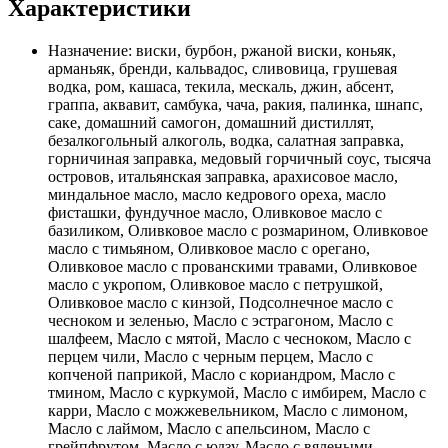
Характеристики
Назначение:
виски, бурбон, ржаной виски, коньяк,
арманьяк, бренди, кальвадос, сливовица, грушевая
водка, ром, кашаса, текила, мескаль, джин, абсент,
граппа, аквавит, самбука, чача, ракия, палинка, шнапс,
саке, домашний самогон, домашний дистиллят,
безалкогольный алкоголь, водка, салатная заправка,
горничиная заправка, медовый горчичный соус, тысяча
островов, итальянская заправка, арахисовое масло,
миндальное масло, масло кедрового ореха, масло
фисташки, фундучное масло, Оливковое масло с
базиликом, Оливковое масло с розмарином, Оливковое
масло с тимьяном, Оливковое масло с орегано,
Оливковое масло с прованскими травами, Оливковое
масло с укропом, Оливковое масло с петрушкой,
Оливковое масло с кинзой, Подсолнечное масло с
чесноком и зеленью, Масло с эстрагоном, Масло с
шалфеем, Масло с мятой, Масло с чесноком, Масло с
перцем чили, Масло с черным перцем, Масло с
копченой паприкой, Масло с кориандром, Масло с
тмином, Масло с куркумой, Масло с имбирем, Масло с
карри, Масло с можжевельником, Масло с лимоном,
Масло с лаймом, Масло с апельсином, Масло с
грейпфрутом, Масло с юдзу, Масло с вялеными