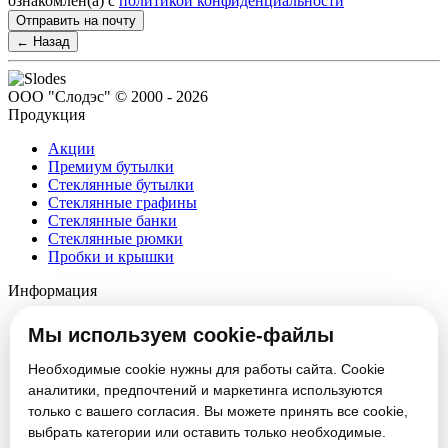
ознакомлен(а) с
политикой конфиденциальности
Отправить на почту
← Назад
ООО "Слодэс" © 2000 - 2026
Продукция
Акции
Премиум бутылки
Стеклянные бутылки
Стеклянные графины
Стеклянные банки
Стеклянные рюмки
Пробки и крышки
Информация
О компании
Мы используем cookie-файлы
Партнеры
Новости
Необходимые cookie нужны для работы сайта. Cookie
Блог
аналитики, предпочтений и маркетинга используются
Вакансии
только с вашего согласия. Вы можете принять все cookie,
Контакты
выбрать категории или оставить только необходимые.
Настроить cookie