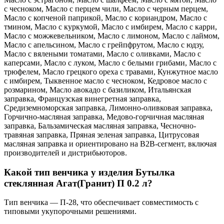
с чесноком, Масло с перцем чили, Масло с черным перцем,
Масло с копченой паприкой, Масло с кориандром, Масло с
тмином, Масло с куркумой, Масло с имбирем, Масло с карри,
Масло с можжевельником, Масло с лимоном, Масло с лаймом,
Масло с апельсином, Масло с грейпфрутом, Масло с юдзу,
Масло с вялеными томатами, Масло с оливками, Масло с
каперсами, Масло с луком, Масло с белыми грибами, Масло с
трюфелем, Масло грецкого ореха с травами, Кунжутное масло
с имбирем, Тыквенное масло с чесноком, Кедровое масло с
розмарином, Масло авокадо с базиликом, Итальянская
заправка, Французская винегретная заправка,
Средиземноморская заправка, Лимонно-оливковая заправка,
Горчично-масляная заправка, Медово-горчичная масляная
заправка, Бальзамическая масляная заправка, Чесночно-
травяная заправка, Пряная зеленая заправка, Цитрусовая
масляная заправка и ориентировано на B2B-сегмент, включая
производителей и дистрибьюторов.
Какой тип венчика у изделия Бутылка
стеклянная Агат(Гранит) П 0.2 л?
Тип венчика — П-28, что обеспечивает совместимость с
типовыми укупорочными решениями.