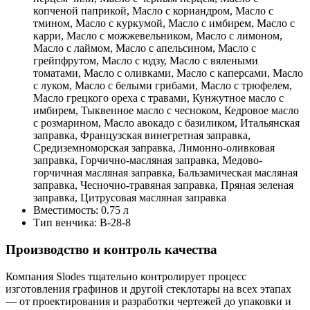
копченой паприкой, Масло с кориандром, Масло с
тмином, Масло с куркумой, Масло с имбирем, Масло с
карри, Масло с можжевельником, Масло с лимоном,
Масло с лаймом, Масло с апельсином, Масло с
грейпфрутом, Масло с юдзу, Масло с вялеными
томатами, Масло с оливками, Масло с каперсами, Масло
с луком, Масло с белыми грибами, Масло с трюфелем,
Масло грецкого ореха с травами, Кунжутное масло с
имбирем, Тыквенное масло с чесноком, Кедровое масло
с розмарином, Масло авокадо с базиликом, Итальянская
заправка, Французская винегретная заправка,
Средиземноморская заправка, Лимонно-оливковая
заправка, Горчично-масляная заправка, Медово-
горчичная масляная заправка, Бальзамическая масляная
заправка, Чесночно-травяная заправка, Пряная зеленая
заправка, Цитрусовая масляная заправка
Вместимость:
0.75 л
Тип венчика:
В-28-8
Производство и контроль качества
Компания Slodes тщательно контролирует процесс
изготовления графинов и другой стеклотары на всех этапах
— от проектирования и разработки чертежей до упаковки и