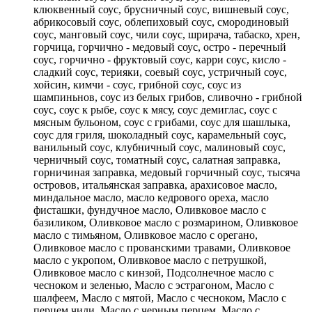
клюквенный соус, брусничный соус, вишневый соус,
абрикосовый соус, облепиховый соус, смородиновый
соус, манговый соус, чили соус, шрирача, табаско, хрен,
горчица, горчично - медовый соус, остро - перечный
соус, горчично - фруктовый соус, карри соус, кисло -
сладкий соус, терияки, соевый соус, устричный соус,
хойсин, кимчи - соус, грибной соус, соус из
шампиньнов, соус из белых грибов, сливочно - грибной
соус, соус к рыбе, соус к мясу, соус демиглас, соус с
мясным бульоном, соус с грибами, соус для шашлыка,
соус для гриля, шоколадный соус, карамельный соус,
ванильный соус, клубничный соус, малиновый соус,
черничный соус, томатный соус, салатная заправка,
горничиная заправка, медовый горчичный соус, тысяча
островов, итальянская заправка, арахисовое масло,
миндальное масло, масло кедрового ореха, масло
фисташки, фундучное масло, Оливковое масло с
базиликом, Оливковое масло с розмарином, Оливковое
масло с тимьяном, Оливковое масло с орегано,
Оливковое масло с прованскими травами, Оливковое
масло с укропом, Оливковое масло с петрушкой,
Оливковое масло с кинзой, Подсолнечное масло с
чесноком и зеленью, Масло с эстрагоном, Масло с
шалфеем, Масло с мятой, Масло с чесноком, Масло с
перцем чили, Масло с черным перцем, Масло с