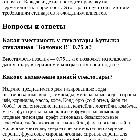
отгрузки. Каждое изделие проходит проверку на
герметичность и прочность. Это гарантирует соответствие
требованиям стандартов и ожиданиям клиентов.
Вопросы и ответы
Какая вместимость у стеклотары Бутылка
стеклянная "Бочонок В" 0.75 л?
Вместимость изделия — 0.75 л, что позволяет использовать
данную тару в серийном и контрактном производстве.
Каково назначение данной стеклотары?
Изделие предназначено для: газированные воды,
негазированные воды, лимонады, минеральные воды, сиропы,
чай, кордиалы, масло, кофе, Колд-брю (cold brew), бабл-ти
(боба), энергетические напитки, коктейли, моктейли, комбуча,
матча, функциональные напитки,фруктовые лимонады,
ягодные лимонады, крафт-лимонады, безалкогольные
коктейли, слабоалкогольные коктейли, фруктовые коктейли,
молочные коктейли, энергетические коктейли сахарные
сиропы, фруктовые сиропы, ягодные сиропы, сиропы для
напитков, сиропы для кофе и HoReCa, сиропы без сахара,