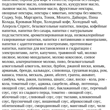
подсолнечное масло, оливковое масло, кукурузное масло,
льняное масло, тыквенное масло, фруктовые нектары,
овощные нектары, нектары с мякотью, нектары без мякоти,
Соджу, Soju, Маргарита, Тоник, Мохито, Дайкири, Пина
Колада, Кровавая Мэри, Холодный кофе, Холодный чай,
Апероль Спритс, безалкогольные напитки, ликеры, кофейные
напитки, напитки без сахара, напитки с натуральным
подсластителем, ароматизированная вода, низкокалорийные
газированные напитки, напитки с витаминами и минералами,
напитки с адаптогенами и ноотропами, протеиновые
напитки, напитки для востановления и гидратации с
электролитами, латте, капучино, травянной чай, молоко
овсяное, молоко миндальное, молоко кокосовое, соевое
молоко, альтернативное молоко, пиво, безалкогольный
алкогольный алкоголь, виски, бурбон, ржаной виски, коньяк,
арманьяк, бренди, кальвадос, сливовица, грушевая водка, ром,
кашаса, текила, мескаль, джин, абсент, граппа, аквавит,
самбука, чача, ракия, палинка, шнапс, саке, виски - кола, ром -
кола, томатный соус, аджика, сацебели, айвар, лютеница,
овощной соус, кабачковый соус, баклажанный соус, перечный
соус, соус из сладкого перца, томатно - овощной соус,
яблочный соус, сливовый соус, соус ткелами, клюквенный
соус, брусничный соус, вишневый соус, абрикосовый соус,
облепиховый соус, смородиновый соус, манговый соус, чили