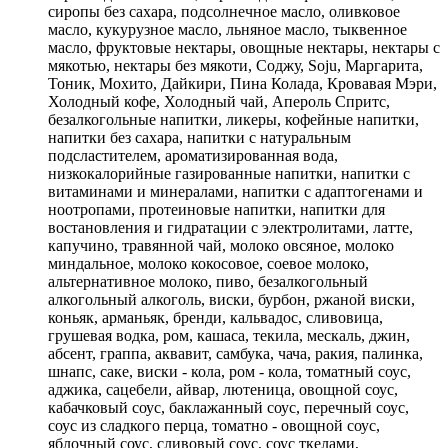
сиропы без сахара, подсолнечное масло, оливковое
масло, кукурузное масло, льняное масло, тыквенное
масло, фруктовые нектары, овощные нектары, нектары с
мякотью, нектары без мякоти, Соджу, Soju, Маргарита,
Тоник, Мохито, Дайкири, Пина Колада, Кровавая Мэри,
Холодный кофе, Холодный чай, Апероль Спритс,
безалкогольные напитки, ликеры, кофейные напитки,
напитки без сахара, напитки с натуральным
подсластителем, ароматизированная вода,
низкокалорийные газированные напитки, напитки с
витаминами и минералами, напитки с адаптогенами и
ноотропами, протеиновые напитки, напитки для
востановления и гидратации с электролитами, латте,
капучино, травянной чай, молоко овсяное, молоко
миндальное, молоко кокосовое, соевое молоко,
альтернативное молоко, пиво, безалкогольный
алкогольный алкоголь, виски, бурбон, ржаной виски,
коньяк, арманьяк, бренди, кальвадос, сливовица,
грушевая водка, ром, кашаса, текила, мескаль, джин,
абсент, граппа, аквавит, самбука, чача, ракия, палинка,
шнапс, саке, виски - кола, ром - кола, томатный соус,
аджика, сацебели, айвар, лютеница, овощной соус,
кабачковый соус, баклажанный соус, перечный соус,
соус из сладкого перца, томатно - овощной соус,
яблочный соус, сливовый соус, соус ткелами,