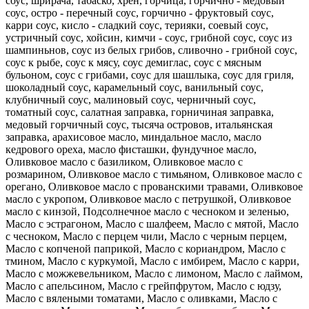
соус, шрирача, табаско, хрен, горчица, горчично - медовый
соус, остро - перечный соус, горчично - фруктовый соус,
карри соус, кисло - сладкий соус, терияки, соевый соус,
устричный соус, хойсин, кимчи - соус, грибной соус, соус из
шампиньнов, соус из белых грибов, сливочно - грибной соус,
соус к рыбе, соус к мясу, соус демиглас, соус с мясным
бульоном, соус с грибами, соус для шашлыка, соус для гриля,
шоколадный соус, карамельный соус, ванильный соус,
клубничный соус, малиновый соус, черничный соус,
томатный соус, салатная заправка, горничиная заправка,
медовый горчичный соус, тысяча островов, итальянская
заправка, арахисовое масло, миндальное масло, масло
кедрового ореха, масло фисташки, фундучное масло,
Оливковое масло с базиликом, Оливковое масло с
розмарином, Оливковое масло с тимьяном, Оливковое масло с
орегано, Оливковое масло с прованскими травами, Оливковое
масло с укропом, Оливковое масло с петрушкой, Оливковое
масло с кинзой, Подсолнечное масло с чесноком и зеленью,
Масло с эстрагоном, Масло с шалфеем, Масло с мятой, Масло
с чесноком, Масло с перцем чили, Масло с черным перцем,
Масло с копченой паприкой, Масло с кориандром, Масло с
тмином, Масло с куркумой, Масло с имбирем, Масло с карри,
Масло с можжевельником, Масло с лимоном, Масло с лаймом,
Масло с апельсином, Масло с грейпфрутом, Масло с юдзу,
Масло с вялеными томатами, Масло с оливками, Масло с