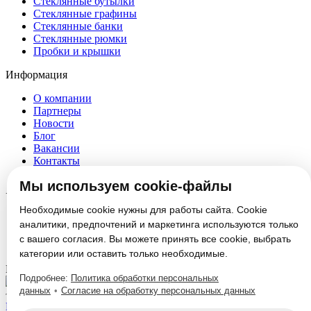
Стеклянные бутылки
Стеклянные графины
Стеклянные банки
Стеклянные рюмки
Пробки и крышки
Информация
О компании
Партнеры
Новости
Блог
Вакансии
Контакты
Настроить cookie
Мы используем cookie-файлы
Услуги
Необходимые cookie нужны для работы сайта. Cookie
Производство стеклотары
аналитики, предпочтений и маркетинга используются только
Изготовление формокомплектов
с вашего согласия. Вы можете принять все cookie, выбрать
Нанесение декорации
категории или оставить только необходимые.
Мы в соцсетях:
Подробнее:
Политика обработки персональных
данных
•
Согласие на обработку персональных данных
Политика конфиденциальности
Согласие на обработку