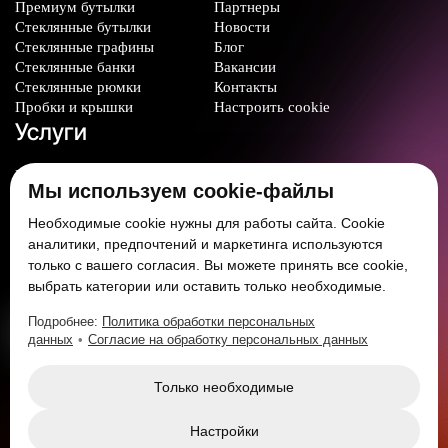
Премиум бутылки
Партнеры
Стеклянные бутылки
Новости
Стеклянные графины
Блог
Стеклянные банки
Вакансии
Стеклянные рюмки
Контакты
Пробки и крышки
Настроить cookie
Услуги
Производство стеклотары
Мы используем cookie-файлы
Изготовление
формокомплектов
Необходимые cookie нужны для работы сайта. Cookie
Нанесение декорации
аналитики, предпочтений и маркетинга используются
только с вашего согласия. Вы можете принять все cookie,
Мы в соцсетях:
выбрать категории или оставить только необходимые.
Подробнее:
Политика обработки персональных
данных
•
Согласие на обработку персональных данных
Только необходимые
Настройки