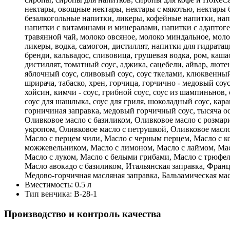
нектары, овощные нектары, нектары с мякотью, нектары 
безалкогольные напитки, ликеры, кофейные напитки, нап
напитки с витаминами и минералами, напитки с адаптоге
травянной чай, молоко овсяное, молоко миндальное, молок
ликеры, водка, самогон, дистиллят, напитки для гидратаци
бренди, кальвадос, сливовица, грушевая водка, ром, кашас
дистиллят, томатный соус, аджика, сацебели, айвар, люте
яблочный соус, сливовый соус, соус ткелами, клюквенный
шрирача, табаско, хрен, горчица, горчично - медовый соус
хойсин, кимчи - соус, грибной соус, соус из шампиньнов, с
соус для шашлыка, соус для гриля, шоколадный соус, кар
горничиная заправка, медовый горчичный соус, тысяча ос
Оливковое масло с базиликом, Оливковое масло с розмар
укропом, Оливковое масло с петрушкой, Оливковое масло 
Масло с перцем чили, Масло с черным перцем, Масло с к
можжевельником, Масло с лимоном, Масло с лаймом, Масл
Масло с луком, Масло с белыми грибами, Масло с трюфел
Масло авокадо с базиликом, Итальянская заправка, Франц
Медово-горчичная масляная заправка, Бальзамическая мас
Вместимость:
0.5 л
Тип венчика:
В-28-1
Производство и контроль качества