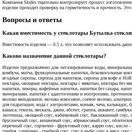
Компания Slodes тщательно контролирует процесс изготовления
изделие проходит проверку на герметичность и прочность. Это
Вопросы и ответы
Какая вместимость у стеклотары Бутылка стекля
Вместимость изделия — 0.5 л, что позволяет использовать дан
Каково назначение данной стеклотары?
Изделие предназначено для: негазированные воды, минеральные 
комбуча, матча, функциональные напитки, безалкогольные кок
ягодные сиропы, сиропы для напитков, сиропы для кофе и HoRe
нектары, овощные нектары, нектары с мякотью, нектары без мя
напитки, ликеры, кофейные напитки, напитки без сахара, нап
минералами, напитки с адаптогенами и ноотропами, протеиновы
молоко миндальное, молоко кокосовое, соевое молоко, альтерна
для гидратации, вода с элетролитами, коньяк, чача, кальвадос,
кашаса, текила, мескаль, джин, абсент, граппа, аквавит, самбу
лютеница, овощной соус, кабачковый соус, баклажанный соус, п
брусничный соус, вишневый соус, абрикосовый соус, облепиховы
перечный соус, горчично - фруктовый соус, карри соус, кисло -
грибов, сливочно - грибной соус, соус к рыбе, соус к мясу, соу