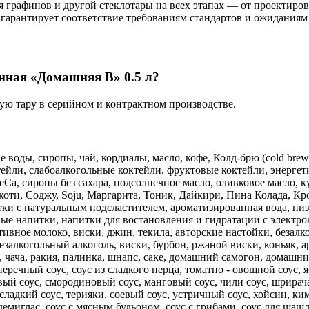
 графинов и другой стеклотары на всех этапах — от проектиров
 гарантирует соответствие требованиям стандартов и ожиданиям
нная «Домашняя В» 0.5 л?
ную тару в серийном и контрактном производстве.
воды, сиропы, чай, кордиалы, масло, кофе, Колд-брю (cold brew)
тейли, слабоалкогольные коктейли, фруктовые коктейли, энерге
Ca, сиропы без сахара, подсолнечное масло, оливковое масло, к
коти, Соджу, Soju, Маргарита, Тоник, Дайкири, Пина Колада, К
итки с натуральным подсластителем, ароматизированная вода, н
е напитки, напитки для востановления и гидратации с электроли
тивное молоко, виски, джин, текила, авторские настойки, безалк
 безалкогольный алкоголь, виски, бурбон, ржаной виски, коньяк, а
ка, чача, ракия, палинка, шнапс, саке, домашний самогон, домашн
еречный соус, соус из сладкого перца, томатно - овощной соус, 
й соус, смородиновый соус, манговый соус, чили соус, шрирача, 
 сладкий соус, терияки, соевый соус, устричный соус, хойсин, ким
с демиглас, соус с мясным бульоном, соус с грибами, соус для ша