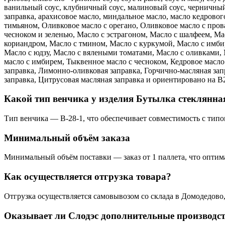
ванильный соус, клубничный соус, малиновый соус, черничный 
заправка, арахисовое масло, миндальное масло, масло кедрово
тимьяном, Оливковое масло с орегано, Оливковое масло с про
чесноком и зеленью, Масло с эстрагоном, Масло с шалфеем, Ма
кориандром, Масло с тмином, Масло с куркумой, Масло с имби
Масло с юдзу, Масло с вялеными томатами, Масло с оливками, 
масло с имбирем, Тыквенное масло с чесноком, Кедровое масло
заправка, Лимонно-оливковая заправка, Горчично-масляная запр
заправка, Цитрусовая масляная заправка и ориентировано на 
Какой тип венчика у изделия Бутылка стеклянна
Тип венчика — В-28-1, что обеспечивает совместимость с ти
Минимальный объём заказа
Минимальный объём поставки — заказ от 1 паллета, что оптим
Как осуществляется отгрузка товара?
Отгрузка осуществляется самовывозом со склада в Домодедово
Оказывает ли Слодэс дополнительные производс