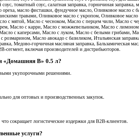
соус, томатный соус, салатная заправка, горничиная заправка, 
го ореха, масло фисташки, фундучное масло, Оливковое масло с 
ванскими травами, Оливковое масло с укропом, Оливковое масло 
сло с мятой, Масло с чесноком, Масло с перцем чили, Масло с ч
рем, Масло с карри, Масло с можжевельником, Масло с лимоном,
Масло с каперсами, Масло с луком, Масло с белыми грибами, Ма
 с розмарином, Масло авокадо с базиликом, Итальянская заправ
авка, Медово-горчичная масляная заправка, Бальзамическая масл
B2B-сегмент, включая производителей и дистрибьюторов.
я «Домашняя В» 0.5 л?
повыми укупорочными решениями.
ально для оптовых и производственных закупок.
, что сокращает логистические издержки для B2B-клиентов.
твенные услуги?