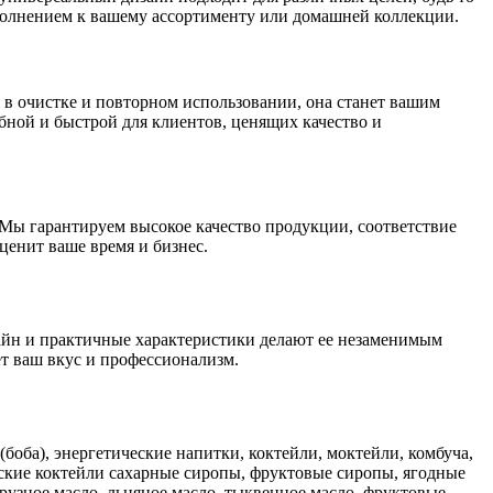
полнением к вашему ассортименту или домашней коллекции.
я в очистке и повторном использовании, она станет вашим
ной и быстрой для клиентов, ценящих качество и
Мы гарантируем высокое качество продукции, соответствие
ценит ваше время и бизнес.
айн и практичные характеристики делают ее незаменимым
т ваш вкус и профессионализм.
(боба), энергетические напитки, коктейли, моктейли, комбуча,
еские коктейли сахарные сиропы, фруктовые сиропы, ягодные
рузное масло, льняное масло, тыквенное масло, фруктовые