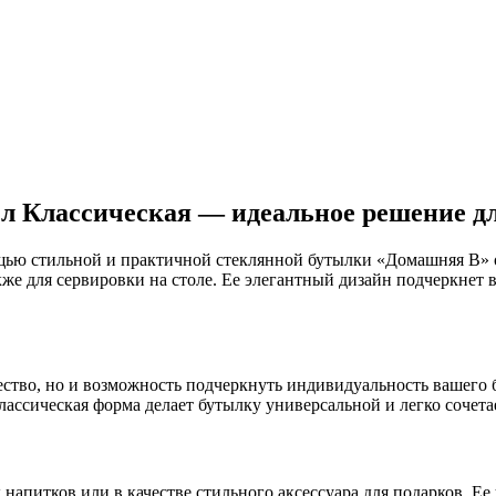
л Классическая — идеальное решение дл
щью стильной и практичной стеклянной бутылки «Домашняя В» об
кже для сервировки на столе. Ее элегантный дизайн подчеркнет 
ество, но и возможность подчеркнуть индивидуальность вашего 
лассическая форма делает бутылку универсальной и легко сочет
питков или в качестве стильного аксессуара для подарков. Ее 