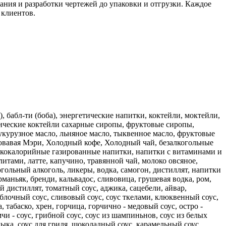
ания и разработки чертежей до упаковки и отгрузки. Каждое
 клиентов.
, бабл-ти (боба), энергетические напитки, коктейли, моктейли,
тические коктейли сахарные сиропы, фруктовые сиропы,
укурузное масло, льняное масло, тыквенное масло, фруктовые
ровавая Мэри, Холодный кофе, Холодный чай, безалкогольные
изкокалорийные газированные напитки, напитки с витаминами и
тами, латте, капучино, травянной чай, молоко овсяное,
огольный алкоголь, ликеры, водка, самогон, дистиллят, напитки
рманьяк, бренди, кальвадос, сливовица, грушевая водка, ром,
ий дистиллят, томатный соус, аджика, сацебели, айвар,
яблочный соус, сливовый соус, соус ткелами, клюквенный соус,
табаско, хрен, горчица, горчично - медовый соус, остро -
чи - соус, грибной соус, соус из шампиньнов, соус из белых
шлыка, соус для гриля, шоколадный соус, карамельный соус,