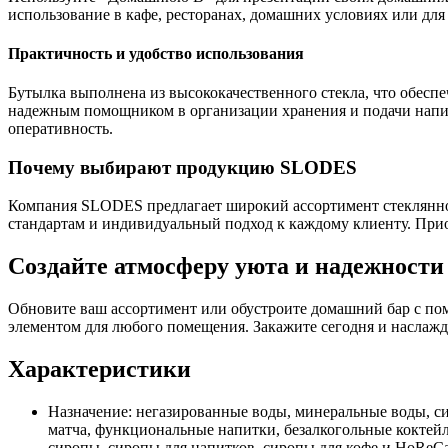
использование в кафе, ресторанах, домашних условиях или д
Практичность и удобство использования
Бутылка выполнена из высококачественного стекла, что обеспе
надежным помощником в организации хранения и подачи напит
оперативность.
Почему выбирают продукцию SLODES
Компания SLODES предлагает широкий ассортимент стеклянной
стандартам и индивидуальный подход к каждому клиенту. Приоб
Создайте атмосферу уюта и надежности
Обновите ваш ассортимент или обустроите домашний бар с по
элементом для любого помещения. Закажите сегодня и наслажд
Характеристики
Назначение:
негазированные воды, минеральные воды, сиро
матча, функциональные напитки, безалкогольные коктейл
сиропы, сиропы для напитков, сиропы для кофе и HoReCa,