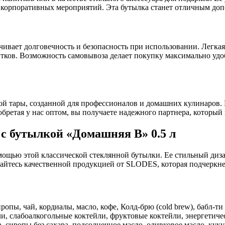
ля корпоративных мероприятий. Эта бутылка станет отличным до
чивает долговечность и безопасность при использовании. Легка
ков. Возможность самовывоза делает покупку максимально удоб
 тары, созданной для профессионалов и домашних кулинаров. 
ретая у нас оптом, вы получаете надежного партнера, который 
 с бутылкой «Домашняя В» 0.5 л
мощью этой классической стеклянной бутылки. Ее стильный диз
айтесь качественной продукцией от SLODES, которая подчеркне
пы, чай, кордиалы, масло, кофе, Колд-брю (cold brew), бабл-ти 
и, слабоалкогольные коктейли, фруктовые коктейли, энергетич
 сиропы без сахара, подсолнечное масло, оливковое масло, куку