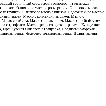
медовый горчичный соус, тысяча островов, итальянская
базиликом, Оливковое масло с розмарином, Оливковое масло с
с петрушкой, Оливковое масло с кинзой, Подсолнечное масло с
ерным перцем, Масло с копченой паприкой, Масло с
 Масло с лаймом, Масло с апельсином, Масло с грейпфрутом,
сло с трюфелем, Масло грецкого ореха с травами, Кунжутное
ка, Французская винегретная заправка, Средиземноморская
яная заправка, Чесночно-травяная заправка, Пряная зеленая