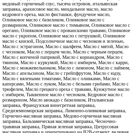
медовый горчичный соус, тысяча островов, итальянская
заправка, арахисовое масло, миндальное масло, масло
кедрового ореха, масло фисташки, фундучное масло,
Оливковое масло с базиликом, Оливковое масло с
розмарином, Оливковое масло с тимьяном, Оливковое масло с
орегано, Оливковое масло с прованскими травами, Оливковое
масло с укропом, Оливковое масло с петрушкой, Оливковое
масло с кинзой, Подсолнечное масло с чесноком и зеленью,
Масло с эстрагоном, Масло с шалфеем, Масло с мятой, Масло
с чесноком, Масло с перцем чили, Масло с черным перцем,
Масло с копченой паприкой, Масло с кориандром, Масло с
тмином, Масло с куркумой, Масло с имбирем, Масло с карри,
Масло с можжевельником, Масло с лимоном, Масло с лаймом,
Масло с апельсином, Масло с грейпфрутом, Масло с юдзу,
Масло с вялеными томатами, Масло с оливками, Масло с
каперсами, Масло с луком, Масло с белыми грибами, Масло с
трюфелем, Масло грецкого ореха с травами, Кунжутное масло
с имбирем, Тыквенное масло с чесноком, Кедровое масло с
розмарином, Масло авокадо с базиликом, Итальянская
заправка, Французская винегретная заправка,
Средиземноморская заправка, Лимонно-оливковая заправка,
Горчично-масляная заправка, Медово-горчичная масляная
заправка, Бальзамическая масляная заправка, Чесночно-
травяная заправка, Пряная зеленая заправка, Цитрусовая
масляная заправка и ориентировано на B2B-сегмент, включая