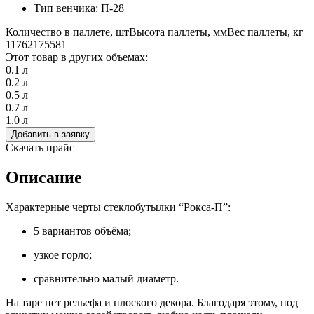
Тип венчика: П-28
Количество в паллете, шт
Высота паллеты, мм
Вес паллеты, кг
1176
2175
581
Этот товар в других объемах:
0.1 л
0.2 л
0.5 л
0.7 л
1.0 л
Добавить в заявку
Скачать прайс
Описание
Характерные черты стеклобутылки “Рокса-П”:
5 вариантов объёма;
узкое горло;
сравнительно малый диаметр.
На таре нет рельефа и плоского декора. Благодаря этому, под