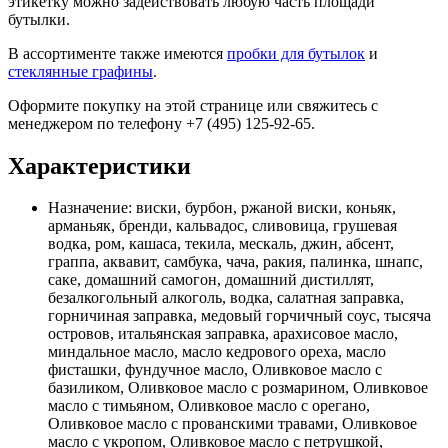
этикетку можно задействовать любую часть площади
бутылки.
В ассортименте также имеются
пробки для бутылок
и
стеклянные графины
.
Оформите покупку на этой странице или свяжитесь с
менеджером по телефону +7 (495) 125-92-65.
Характеристики
Назначение:
виски, бурбон, ржаной виски, коньяк,
арманьяк, бренди, кальвадос, сливовица, грушевая
водка, ром, кашаса, текила, мескаль, джин, абсент,
граппа, аквавит, самбука, чача, ракия, палинка, шнапс,
саке, домашний самогон, домашний дистиллят,
безалкогольный алкоголь, водка, салатная заправка,
горничиная заправка, медовый горчичный соус, тысяча
островов, итальянская заправка, арахисовое масло,
миндальное масло, масло кедрового ореха, масло
фисташки, фундучное масло, Оливковое масло с
базиликом, Оливковое масло с розмарином, Оливковое
масло с тимьяном, Оливковое масло с орегано,
Оливковое масло с прованскими травами, Оливковое
масло с укропом, Оливковое масло с петрушкой,