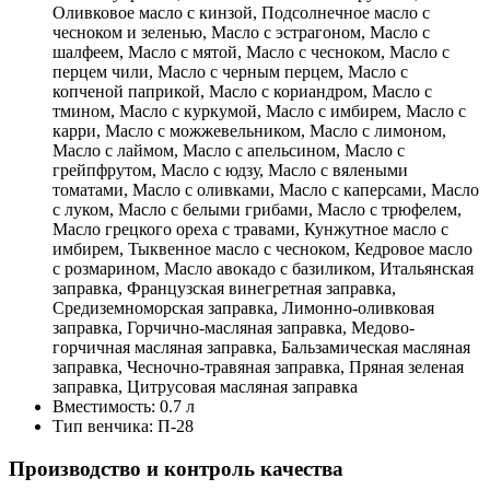
Оливковое масло с кинзой, Подсолнечное масло с
чесноком и зеленью, Масло с эстрагоном, Масло с
шалфеем, Масло с мятой, Масло с чесноком, Масло с
перцем чили, Масло с черным перцем, Масло с
копченой паприкой, Масло с кориандром, Масло с
тмином, Масло с куркумой, Масло с имбирем, Масло с
карри, Масло с можжевельником, Масло с лимоном,
Масло с лаймом, Масло с апельсином, Масло с
грейпфрутом, Масло с юдзу, Масло с вялеными
томатами, Масло с оливками, Масло с каперсами, Масло
с луком, Масло с белыми грибами, Масло с трюфелем,
Масло грецкого ореха с травами, Кунжутное масло с
имбирем, Тыквенное масло с чесноком, Кедровое масло
с розмарином, Масло авокадо с базиликом, Итальянская
заправка, Французская винегретная заправка,
Средиземноморская заправка, Лимонно-оливковая
заправка, Горчично-масляная заправка, Медово-
горчичная масляная заправка, Бальзамическая масляная
заправка, Чесночно-травяная заправка, Пряная зеленая
заправка, Цитрусовая масляная заправка
Вместимость:
0.7 л
Тип венчика:
П-28
Производство и контроль качества