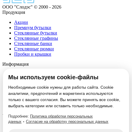
ООО "Слодэс" © 2000 - 2026
Продукция
Акции
Премиум бутылки
Стеклянные бутылки
Стеклянные графины
Стеклянные банки
Стеклянные рюмки
Пробки и крышки
Информация
О компании
Мы используем cookie-файлы
Партнеры
Новости
Необходимые cookie нужны для работы сайта. Cookie
Блог
аналитики, предпочтений и маркетинга используются
Вакансии
только с вашего согласия. Вы можете принять все cookie,
Контакты
Настроить cookie
выбрать категории или оставить только необходимые.
Услуги
Подробнее:
Политика обработки персональных
данных
•
Согласие на обработку персональных данных
Производство стеклотары
Изготовление формокомплектов