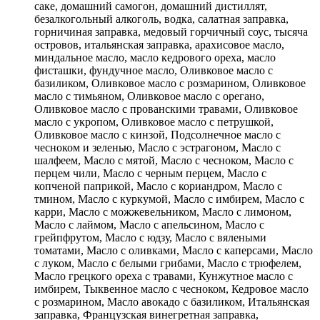
саке, домашний самогон, домашний дистиллят,
безалкогольный алкоголь, водка, салатная заправка,
горничиная заправка, медовый горчичный соус, тысяча
островов, итальянская заправка, арахисовое масло,
миндальное масло, масло кедрового ореха, масло
фисташки, фундучное масло, Оливковое масло с
базиликом, Оливковое масло с розмарином, Оливковое
масло с тимьяном, Оливковое масло с орегано,
Оливковое масло с прованскими травами, Оливковое
масло с укропом, Оливковое масло с петрушкой,
Оливковое масло с кинзой, Подсолнечное масло с
чесноком и зеленью, Масло с эстрагоном, Масло с
шалфеем, Масло с мятой, Масло с чесноком, Масло с
перцем чили, Масло с черным перцем, Масло с
копченой паприкой, Масло с кориандром, Масло с
тмином, Масло с куркумой, Масло с имбирем, Масло с
карри, Масло с можжевельником, Масло с лимоном,
Масло с лаймом, Масло с апельсином, Масло с
грейпфрутом, Масло с юдзу, Масло с вялеными
томатами, Масло с оливками, Масло с каперсами, Масло
с луком, Масло с белыми грибами, Масло с трюфелем,
Масло грецкого ореха с травами, Кунжутное масло с
имбирем, Тыквенное масло с чесноком, Кедровое масло
с розмарином, Масло авокадо с базиликом, Итальянская
заправка, Французская винегретная заправка,