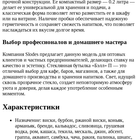
прочной конструкции. Ее компактный размер — 0.2 литра —
делает ее универсальной для хранения и подачи, а
классическая форма позволяет легко разместить ее в шкафу
или на витрине. Наличие пробки обеспечивает надежную
герметичность и сохраняет свежесть напитков, что позволяет
наслаждаться их вкусом долгое время.
Выбор профессионалов и домашнего мастера
Компания Slodes предлагает данную модель для оптовых
клиентов и частных предпринимателей, делающих ставку на
качество и эстетику. Стеклянная бутылка «Бэлл» П — это
отличный выбор для кафе, баров, магазинов, а также для
домашнего производства и хранения напитков. Свет, идущий
сквозь прозрачное стекло, создает неповторимую атмосферу
уюта и доверия, делая каждое употребление особенным
моментом.
Характеристики
Назначение:
виски, бурбон, ржаной виски, коньяк,
арманьяк, бренди, кальвадос, сливовица, грушевая
водка, ром, кашаса, текила, мескаль, джин, абсент,
граппа, аквавит, самбука, чача, ракия, палинка, шнапс,