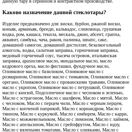
данную тару в серийном и контрактном производстве.
Каково назначение данной стеклотары?
Изделие предназначено для: виски, бурбон, ржаной виски,
коньяк, арманьяк, бренди, кальвадос, сливовица, грушевая
водка, ром, кашаса, текила, мескаль, джин, абсент, граппа,
аквавит, самбука, чача, ракия, палинка, шнапс, саке,
домашний самогон, домашний дистиллят, безалкогольный
алкоголь, водка, салатная заправка, горничиная заправка,
медовый горчичный соус, тысяча островов, итальянская
заправка, арахисовое масло, миндальное масло, масло
кедрового ореха, масло фисташки, фундучное масло,
Оливковое масло с базиликом, Оливковое масло с
розмарином, Оливковое масло с тимьяном, Оливковое масло с
орегано, Оливковое масло с прованскими травами, Оливковое
масло с укропом, Оливковое масло с петрушкой, Оливковое
масло с кинзой, Подсолнечное масло с чесноком и зеленью,
Масло с эстрагоном, Масло с шалфеем, Масло с мятой, Масло
с чесноком, Масло с перцем чили, Масло с черным перцем,
Масло с копченой паприкой, Масло с кориандром, Масло с
тмином, Масло с куркумой, Масло с имбирем, Масло с карри,
Масло с можжевельником, Масло с лимоном, Масло с лаймом,
Масло с апельсином, Масло с грейпфрутом, Масло с юдзу,
Масло с вялеными томатами, Масло с оливками, Масло с