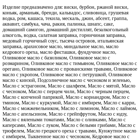
Изделие предназначено для: виски, бурбон, ржаной виски,
коньяк, арманьяк, бренди, кальвадос, сливовица, грушевая
водка, ром, кашаса, текила, мескаль, джин, абсент, граппа,
аквавит, самбука, чача, ракия, палинка, шнапс, саке,
домашний самогон, домашний дистиллят, безалкогольный
алкоголь, водка, салатная заправка, горничиная заправка,
медовый горчичный соус, тысяча островов, итальянская
заправка, арахисовое масло, миндальное масло, масло
кедрового ореха, масло фисташки, фундучное масло,
Оливковое масло с базиликом, Оливковое масло с
розмарином, Оливковое масло с тимьяном, Оливковое масло с
орегано, Оливковое масло с прованскими травами, Оливковое
масло с укропом, Оливковое масло с петрушкой, Оливковое
масло с кинзой, Подсолнечное масло с чесноком и зеленью,
Масло с эстрагоном, Масло с шалфеем, Масло с мятой, Масло
с чесноком, Масло с перцем чили, Масло с черным перцем,
Масло с копченой паприкой, Масло с кориандром, Масло с
тмином, Масло с куркумой, Масло с имбирем, Масло с карри,
Масло с можжевельником, Масло с лимоном, Масло с лаймом,
Масло с апельсином, Масло с грейпфрутом, Масло с юдзу,
Масло с вялеными томатами, Масло с оливками, Масло с
каперсами, Масло с луком, Масло с белыми грибами, Масло с
трюфелем, Масло грецкого ореха с травами, Кунжутное масло
с имбирем, Тыквенное масло с чесноком, Кедровое масло с