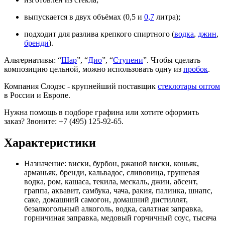
выпускается в двух объёмах (0,5 и
0,7
литра);
подходит для разлива крепкого спиртного (
водка
,
джин
,
бренди
).
Альтернативы: “
Шар
”, “
Дио
”, “
Ступени
”. Чтобы сделать
композицию цельной, можно использовать одну из
пробок
.
Компания Слодэс - крупнейший поставщик
стеклотары оптом
в России и Европе.
Нужна помощь в подборе графина или хотите оформить
заказ? Звоните: +7 (495) 125-92-65.
Характеристики
Назначение:
виски, бурбон, ржаной виски, коньяк,
арманьяк, бренди, кальвадос, сливовица, грушевая
водка, ром, кашаса, текила, мескаль, джин, абсент,
граппа, аквавит, самбука, чача, ракия, палинка, шнапс,
саке, домашний самогон, домашний дистиллят,
безалкогольный алкоголь, водка, салатная заправка,
горничиная заправка, медовый горчичный соус, тысяча