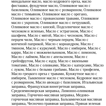
миндальное масло, масло кедрового ореха, масло
фисташки, фундучное масло, Оливковое масло с
базиликом, Оливковое масло с розмарином, Оливковое
масло с тимьяном, Оливковое масло с орегано,
Оливковое масло с прованскими травами, Оливковое
масло с укропом, Оливковое масло с петрушкой,
Оливковое масло с кинзой, Подсолнечное масло с
чесноком и зеленью, Масло с эстрагоном, Масло с
шалфеем, Масло с мятой, Масло с чесноком, Масло с
перцем чили, Масло с черным перцем, Масло с
копченой паприкой, Масло с кориандром, Масло с
тмином, Масло с куркумой, Масло с имбирем, Масло с
карри, Масло с можжевельником, Масло с лимоном,
Масло с лаймом, Масло с апельсином, Масло с
грейпфрутом, Масло с юдзу, Масло с вялеными
томатами, Масло с оливками, Масло с каперсами, Масло
с луком, Масло с белыми грибами, Масло с трюфелем,
Масло грецкого ореха с травами, Кунжутное масло с
имбирем, Тыквенное масло с чесноком, Кедровое масло
с розмарином, Масло авокадо с базиликом, Итальянская
заправка, Французская винегретная заправка,
Средиземноморская заправка, Лимонно-оливковая
заправка, Горчично-масляная заправка, Медово-
горчичная масляная заправка, Бальзамическая масляная
заправка, Чесночно-травяная заправка, Пряная зеленая