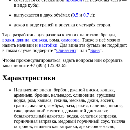
в виде куба);
выпускается в двух объёмах (
0,5
и
0,7
л);
декор в виде граней и рисунка с четырёх сторон.
Тара разработана для разлива крепких напитков: бренди,
водки
,
джина
,
коньяка
, рома.
самогона
. Также в неё можно
налить наливки и
настойки
. Для вина эта бутыль не подойдет:
в таком случае подберите “
Орнамент
” или “
Бриз
”.
Чтобы проконсультироваться, задать вопросы или оформить
заказ звоните +7 (495) 125-92-65.
Характеристики
Назначение:
виски, бурбон, ржаной виски, коньяк,
арманьяк, бренди, кальвадос, сливовица, грушевая
водка, ром, кашаса, текила, мескаль, джин, абсент,
граппа, аквавит, самбука, чача, ракия, палинка, шнапс,
саке, домашний самогон, домашний дистиллят,
безалкогольный алкоголь, водка, салатная заправка,
горничиная заправка, медовый горчичный соус, тысяча
островов, итальянская заправка, арахисовое масло,