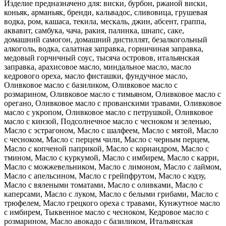
Изделие предназначено для: виски, бурбон, ржаной виски,
коньяк, арманьяк, бренди, кальвадос, сливовица, грушевая
водка, ром, кашаса, текила, мескаль, джин, абсент, граппа,
аквавит, самбука, чача, ракия, палинка, шнапс, саке,
домашний самогон, домашний дистиллят, безалкогольный
алкоголь, водка, салатная заправка, горничиная заправка,
медовый горчичный соус, тысяча островов, итальянская
заправка, арахисовое масло, миндальное масло, масло
кедрового ореха, масло фисташки, фундучное масло,
Оливковое масло с базиликом, Оливковое масло с
розмарином, Оливковое масло с тимьяном, Оливковое масло с
орегано, Оливковое масло с прованскими травами, Оливковое
масло с укропом, Оливковое масло с петрушкой, Оливковое
масло с кинзой, Подсолнечное масло с чесноком и зеленью,
Масло с эстрагоном, Масло с шалфеем, Масло с мятой, Масло
с чесноком, Масло с перцем чили, Масло с черным перцем,
Масло с копченой паприкой, Масло с кориандром, Масло с
тмином, Масло с куркумой, Масло с имбирем, Масло с карри,
Масло с можжевельником, Масло с лимоном, Масло с лаймом,
Масло с апельсином, Масло с грейпфрутом, Масло с юдзу,
Масло с вялеными томатами, Масло с оливками, Масло с
каперсами, Масло с луком, Масло с белыми грибами, Масло с
трюфелем, Масло грецкого ореха с травами, Кунжутное масло
с имбирем, Тыквенное масло с чесноком, Кедровое масло с
розмарином, Масло авокадо с базиликом, Итальянская