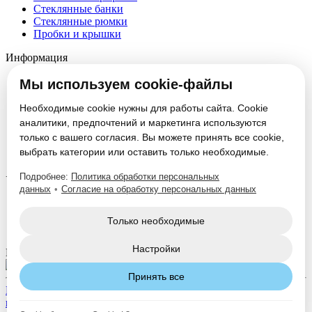
Стеклянные банки
Стеклянные рюмки
Пробки и крышки
Информация
О компании
Мы используем cookie-файлы
Партнеры
Новости
Необходимые cookie нужны для работы сайта. Cookie
Блог
аналитики, предпочтений и маркетинга используются
Вакансии
только с вашего согласия. Вы можете принять все cookie,
Контакты
выбрать категории или оставить только необходимые.
Настроить cookie
Подробнее:
Политика обработки персональных
Услуги
данных
•
Согласие на обработку персональных данных
Производство стеклотары
Изготовление формокомплектов
Только необходимые
Нанесение декорации
Настройки
Мы в соцсетях:
Принять все
Политика конфиденциальности
Согласие на обработку
персональных данных