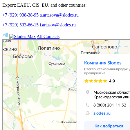
Export: EAEU, CIS, EU, and other countries:
+7 (929) 938-38-95
a.artasova@slodes.ru
+7 (929) 533-66-15
i.artasov@slodes.ru
All Contacts