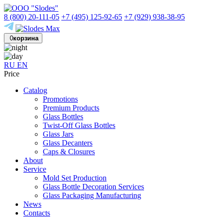
8 (800) 20-111-05
+7 (495) 125-92-65
+7 (929) 938-38-95
0
корзина
RU
EN
Price
Catalog
Promotions
Premium Products
Glass Bottles
Twist-Off Glass Bottles
Glass Jars
Glass Decanters
Caps & Closures
About
Service
Mold Set Production
Glass Bottle Decoration Services
Glass Packaging Manufacturing
News
Contacts