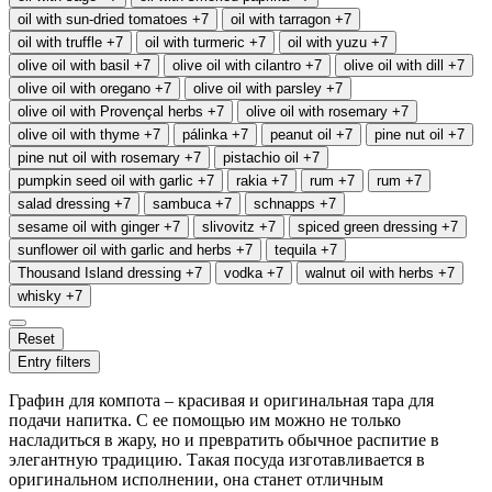
oil with sun-dried tomatoes
+7
oil with tarragon
+7
oil with truffle
+7
oil with turmeric
+7
oil with yuzu
+7
olive oil with basil
+7
olive oil with cilantro
+7
olive oil with dill
+7
olive oil with oregano
+7
olive oil with parsley
+7
olive oil with Provençal herbs
+7
olive oil with rosemary
+7
olive oil with thyme
+7
pálinka
+7
peanut oil
+7
pine nut oil
+7
pine nut oil with rosemary
+7
pistachio oil
+7
pumpkin seed oil with garlic
+7
rakia
+7
rum
+7
rum
+7
salad dressing
+7
sambuca
+7
schnapps
+7
sesame oil with ginger
+7
slivovitz
+7
spiced green dressing
+7
sunflower oil with garlic and herbs
+7
tequila
+7
Thousand Island dressing
+7
vodka
+7
walnut oil with herbs
+7
whisky
+7
Reset
Entry filters
Графин для компота – красивая и оригинальная тара для
подачи напитка. С ее помощью им можно не только
насладиться в жару, но и превратить обычное распитие в
элегантную традицию. Такая посуда изготавливается в
оригинальном исполнении, она станет отличным