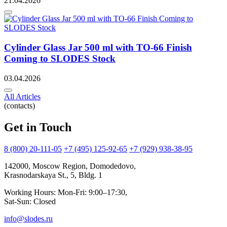
21.04.2026
Cylinder Glass Jar 500 ml with TO-66 Finish
Coming to SLODES Stock
03.04.2026
All Articles
(contacts)
Get in Touch
8 (800) 20-111-05
+7 (495) 125-92-65
+7 (929) 938-38-95
142000, Moscow Region, Domodedovo,
Krasnodarskaya St., 5, Bldg. 1
Working Hours: Mon-Fri: 9:00–17:30,
Sat-Sun: Closed
info@slodes.ru