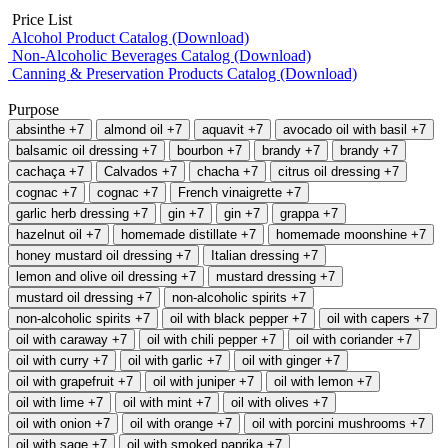
Price List
Alcohol Product Catalog (Download)
Non-Alcoholic Beverages Catalog (Download)
Canning & Preservation Products Catalog (Download)
Purpose
absinthe
+7
almond oil
+7
aquavit
+7
avocado oil with basil
+7
balsamic oil dressing
+7
bourbon
+7
brandy
+7
brandy
+7
cachaça
+7
Calvados
+7
chacha
+7
citrus oil dressing
+7
cognac
+7
cognac
+7
French vinaigrette
+7
garlic herb dressing
+7
gin
+7
gin
+7
grappa
+7
hazelnut oil
+7
homemade distillate
+7
homemade moonshine
+7
honey mustard oil dressing
+7
Italian dressing
+7
lemon and olive oil dressing
+7
mustard dressing
+7
mustard oil dressing
+7
non-alcoholic spirits
+7
non-alcoholic spirits
+7
oil with black pepper
+7
oil with capers
+7
oil with caraway
+7
oil with chili pepper
+7
oil with coriander
+7
oil with curry
+7
oil with garlic
+7
oil with ginger
+7
oil with grapefruit
+7
oil with juniper
+7
oil with lemon
+7
oil with lime
+7
oil with mint
+7
oil with olives
+7
oil with onion
+7
oil with orange
+7
oil with porcini mushrooms
+7
oil with sage
+7
oil with smoked paprika
+7