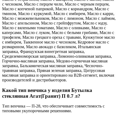
с чесноком, Масло с перцем чили, Масло с черным перцем,
Масло с копченой паприкой, Масло с кориандром, Масло с
тмином, Масло с куркумой, Масло с имбирем, Масло с карри,
Масло с можжевельником, Масло с лимоном, Масло с лаймом,
Масло с апельсином, Масло с грейпфрутом, Масло с юдзу,
Масло с вялеными томатами, Масло с оливками, Масло с
каперсами, Масло с луком, Масло с белыми грибами, Масло с
трюфелем, Масло грецкого ореха с травами, Кунжутное масло
с имбирем, Тыквенное масло с чесноком, Кедровое масло с
розмарином, Масло авокадо с базиликом, Итальянская
заправка, Французская винегретная заправка,
Средиземноморская заправка, Лимонно-оливковая заправка,
Горчично-масляная заправка, Медово-горчичная масляная
заправка, Бальзамическая масляная заправка, Чесночно-
травяная заправка, Пряная зеленая заправка, Цитрусовая
масляная заправка и ориентировано на B2B-сегмент, включая
производителей и дистрибьюторов.
Какой тип венчика у изделия Бутылка
стеклянная Агат(Гранит) П 0.7 л?
Тип венчика — П-28, что обеспечивает совместимость с
типовыми укупорочными решениями.