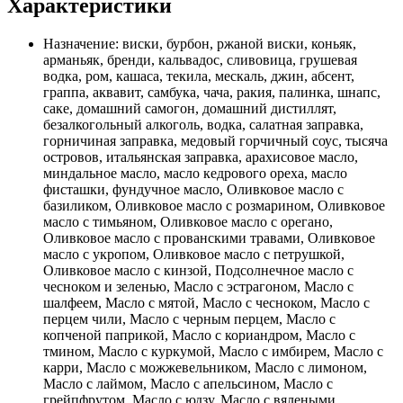
Характеристики
Назначение:
виски, бурбон, ржаной виски, коньяк,
арманьяк, бренди, кальвадос, сливовица, грушевая
водка, ром, кашаса, текила, мескаль, джин, абсент,
граппа, аквавит, самбука, чача, ракия, палинка, шнапс,
саке, домашний самогон, домашний дистиллят,
безалкогольный алкоголь, водка, салатная заправка,
горничиная заправка, медовый горчичный соус, тысяча
островов, итальянская заправка, арахисовое масло,
миндальное масло, масло кедрового ореха, масло
фисташки, фундучное масло, Оливковое масло с
базиликом, Оливковое масло с розмарином, Оливковое
масло с тимьяном, Оливковое масло с орегано,
Оливковое масло с прованскими травами, Оливковое
масло с укропом, Оливковое масло с петрушкой,
Оливковое масло с кинзой, Подсолнечное масло с
чесноком и зеленью, Масло с эстрагоном, Масло с
шалфеем, Масло с мятой, Масло с чесноком, Масло с
перцем чили, Масло с черным перцем, Масло с
копченой паприкой, Масло с кориандром, Масло с
тмином, Масло с куркумой, Масло с имбирем, Масло с
карри, Масло с можжевельником, Масло с лимоном,
Масло с лаймом, Масло с апельсином, Масло с
грейпфрутом, Масло с юдзу, Масло с вялеными