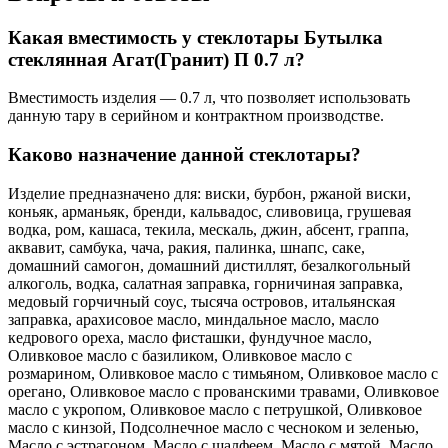
Какая вместимость у стеклотары Бутылка
стеклянная Агат(Гранит) П 0.7 л?
Вместимость изделия — 0.7 л, что позволяет использовать
данную тару в серийном и контрактном производстве.
Каково назначение данной стеклотары?
Изделие предназначено для: виски, бурбон, ржаной виски,
коньяк, арманьяк, бренди, кальвадос, сливовица, грушевая
водка, ром, кашаса, текила, мескаль, джин, абсент, граппа,
аквавит, самбука, чача, ракия, палинка, шнапс, саке,
домашний самогон, домашний дистиллят, безалкогольный
алкоголь, водка, салатная заправка, горничиная заправка,
медовый горчичный соус, тысяча островов, итальянская
заправка, арахисовое масло, миндальное масло, масло
кедрового ореха, масло фисташки, фундучное масло,
Оливковое масло с базиликом, Оливковое масло с
розмарином, Оливковое масло с тимьяном, Оливковое масло с
орегано, Оливковое масло с прованскими травами, Оливковое
масло с укропом, Оливковое масло с петрушкой, Оливковое
масло с кинзой, Подсолнечное масло с чесноком и зеленью,
Масло с эстрагоном, Масло с шалфеем, Масло с мятой, Масло