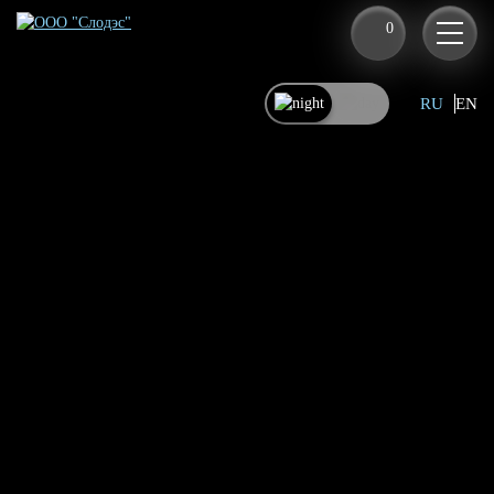
0
RU
EN