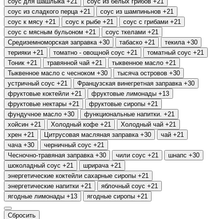
соус для шашлыка
+21
соус из белых грибов
+21
соус из сладкого перца
+21
соус из шампиньнов
+21
соус к мясу
+21
соус к рыбе
+21
соус с грибами
+21
соус с мясным бульоном
+21
соус ткелами
+21
Средиземноморская заправка
+30
табаско
+21
текила
+30
терияки
+21
томатно - овощной соус
+21
томатный соус
+21
Тоник
+21
травянной чай
+21
тыквенное масло
+21
Тыквенное масло с чесноком
+30
тысяча островов
+30
устричный соус
+21
Французская винегретная заправка
+30
фруктовые коктейли
+21
фруктовые лимонады
+13
фруктовые нектары
+21
фруктовые сиропы
+21
фундучное масло
+30
функциональные напитки.
+21
хойсин
+21
Холодный кофе
+21
Холодный чай
+21
хрен
+21
Цитрусовая масляная заправка
+30
чай
+21
чача
+30
черничный соус
+21
Чесночно-травяная заправка
+30
чили соус
+21
шнапс
+30
шоколадный соус
+21
шрирача
+21
энергетические коктейли сахарные сиропы
+21
энергетические напитки
+21
яблочный соус
+21
ягодные лимонады
+13
ягодные сиропы
+21
Сбросить