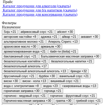
Прайс
Каталог продукции для алкоголя (скачать)
Каталог продукции для б/а напитков (скачать)
Каталог продукции для консервации (скачать)
Фильтры
Назначение
Soju
+21
абрикосовый соус
+21
абсент
+30
авторские настойки
+8
аджика
+21
айвар
+21
аквавит
+30
альтернативное молоко
+21
Апероль Спритс
+13
арахисовое масло
+30
арманьяк
+30
ароматизированная вода
+21
бабл-ти (боба)
+21
баклажанный соус
+21
Бальзамическая масляная заправка
+30
безалкогольные коктейли
+21
безалкогольные напитки
+21
безалкогольный алкоголь
+17
безалкогольный алкогольный алкоголь
+13
бренди
+32
брусничный соус
+21
бурбон
+30
ванильный соус
+21
виски
+30
виски - кола
+13
вишневый соус
+21
вода с элетролитами
+8
водка
+23
газированные воды
+13
горничиная заправка
+30
горчица
+21
горчично - медовый соус
+21
горчично - фруктовый соус
+21
Горчично-масляная заправка
+30
граппа
+30
грибной соус
+21