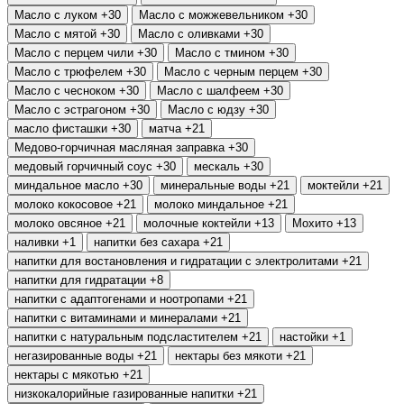
Масло с луком
+30
Масло с можжевельником
+30
Масло с мятой
+30
Масло с оливками
+30
Масло с перцем чили
+30
Масло с тмином
+30
Масло с трюфелем
+30
Масло с черным перцем
+30
Масло с чесноком
+30
Масло с шалфеем
+30
Масло с эстрагоном
+30
Масло с юдзу
+30
масло фисташки
+30
матча
+21
Медово-горчичная масляная заправка
+30
медовый горчичный соус
+30
мескаль
+30
миндальное масло
+30
минеральные воды
+21
моктейли
+21
молоко кокосовое
+21
молоко миндальное
+21
молоко овсяное
+21
молочные коктейли
+13
Мохито
+13
наливки
+1
напитки без сахара
+21
напитки для востановления и гидратации с электролитами
+21
напитки для гидратации
+8
напитки с адаптогенами и ноотропами
+21
напитки с витаминами и минералами
+21
напитки с натуральным подсластителем
+21
настойки
+1
негазированные воды
+21
нектары без мякоти
+21
нектары с мякотью
+21
низкокалорийные газированные напитки
+21