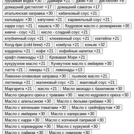
грушевая водка
+30
Дайкири
+21
джин
+35
дистиллят
+8
домашний дистиллят
+17
домашний самогон
+17
итальянская заправка
+30
кабачковый соус
+21
кальвадос
+30
капучино
+21
карамельный соус
+21
карри соус
+21
кашаса
+30
Кедровое масло с розмарином
+30
кимчи - соус
+21
кисло - сладкий соус
+21
клубничный соус
+21
клюквенный соус
+21
коктейли
+21
Колд-брю (cold brew)
+21
комбуча
+21
коньяк
+32
кордиалы
+21
кофе
+21
кофейные напитки
+21
крафт-лимонады
+13
Кровавая Мэри
+21
кукурузное масло
+21
Кунжутное масло с имбирем
+30
латте
+21
ликеры
+21
лимонады
+13
Лимонно-оливковая заправка
+30
льняное масло
+21
лютеница
+21
малиновый соус
+21
манговый соус
+21
Маргарита
+21
масло
+21
Масло авокадо с базиликом
+30
Масло грецкого ореха с травами
+30
масло кедрового ореха
+30
Масло с апельсином
+30
Масло с белыми грибами
+30
Масло с вялеными томатами
+30
Масло с грейпфрутом
+30
Масло с имбирем
+30
Масло с каперсами
+30
Масло с карри
+30
Масло с копченой паприкой
+30
Масло с кориандром
+30
Масло с куркумой
+30
Масло с лаймом
+30
Масло с лимоном
+30