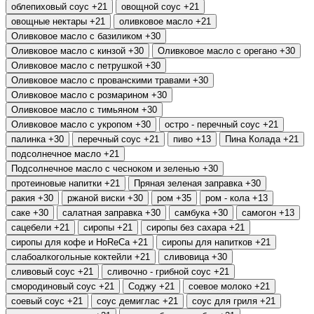
облепиховый соус
+21
овощной соус
+21
овощные нектары
+21
оливковое масло
+21
Оливковое масло с базиликом
+30
Оливковое масло с кинзой
+30
Оливковое масло с орегано
+30
Оливковое масло с петрушкой
+30
Оливковое масло с прованскими травами
+30
Оливковое масло с розмарином
+30
Оливковое масло с тимьяном
+30
Оливковое масло с укропом
+30
остро - перечный соус
+21
палинка
+30
перечный соус
+21
пиво
+13
Пина Колада
+21
подсолнечное масло
+21
Подсолнечное масло с чесноком и зеленью
+30
протеиновые напитки
+21
Пряная зеленая заправка
+30
ракия
+30
ржаной виски
+30
ром
+35
ром - кола
+13
саке
+30
салатная заправка
+30
самбука
+30
самогон
+13
сацебели
+21
сиропы
+21
сиропы без сахара
+21
сиропы для кофе и HoReCa
+21
сиропы для напитков
+21
слабоалкогольные коктейли
+21
сливовица
+30
сливовый соус
+21
сливочно - грибной соус
+21
смородиновый соус
+21
Соджу
+21
соевое молоко
+21
соевый соус
+21
соус демиглас
+21
соус для гриля
+21