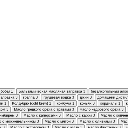
(боба)
1
Бальзамическая масляная заправка
3
безалкогольный алко
заправка
3
граппа
3
грушевая водка
3
джин
3
домашний дисти
ли
1
Колд-брю (cold brew)
1
комбуча
1
коньяк
3
кордиалы
1
ком
3
Масло грецкого ореха с травами
3
масло кедрового ореха
3
 имбирем
3
Масло с каперсами
3
Масло с карри
3
Масло с копчен
о с можжевельником
3
Масло с мятой
3
Масло с оливками
3
Мас
м
3
Масло с эстрагоном
3
Масло с юдзу
3
масло фисташки
3