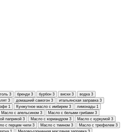
голь
3
бренди
3
бурбон
3
виски
3
водка
3
ллят
3
домашний самогон
3
итальянская заправка
3
кофе
1
Кунжутное масло с имбирем
3
лимонады
1
Масло с апельсином
3
Масло с белыми грибами
3
ой паприкой
3
Масло с кориандром
3
Масло с куркумой
3
ло с перцем чили
3
Масло с тмином
3
Масло с трюфелем
3
матча
1
Медово-горчичная масляная заправка
3