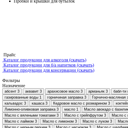
Пробки и крышки для бутылок
Прайс
Каталог продукции для алкоголя (скачать)
Каталог продукции для б/а напитков (скачать)
Каталог продукции для консервации (скачать)
Фильтры
Назначение
абсент
3
аквавит
3
арахисовое масло
3
арманьяк
3
бабл-ти 
газированные воды
1
горничиная заправка
3
Горчично-масляная 
кальвадос
3
кашаса
3
Кедровое масло с розмарином
3
коктей
Лимонно-оливковая заправка
3
масло
1
Масло авокадо с базили
Масло с вялеными томатами
3
Масло с грейпфрутом
3
Масло с
Масло с лаймом
3
Масло с лимоном
3
Масло с луком
3
Масл
Масло с черным перцем
3
Масло с чесноком
3
Масло с шалфее