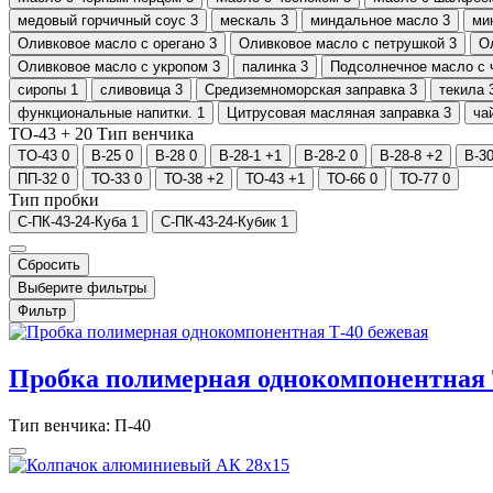
медовый горчичный соус
3
мескаль
3
миндальное масло
3
ми
Оливковое масло с орегано
3
Оливковое масло с петрушкой
3
О
Оливковое масло с укропом
3
палинка
3
Подсолнечное масло с 
сиропы
1
сливовица
3
Средиземноморская заправка
3
текила
функциональные напитки.
1
Цитрусовая масляная заправка
3
ча
TO-43 +
20
Тип венчика
TO-43
0
В-25
0
В-28
0
В-28-1
+1
В-28-2
0
В-28-8
+2
В-3
ПП-32
0
ТО-33
0
ТО-38
+2
ТО-43
+1
ТО-66
0
ТО-77
0
Тип пробки
С-ПК-43-24-Куба
1
С-ПК-43-24-Кубик
1
Сбросить
Выберите фильтры
Фильтр
Пробка полимерная однокомпонентная 
Тип венчика: П-40