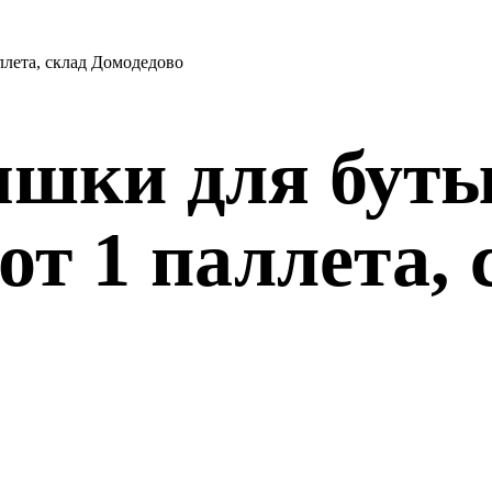
шки для буты
т 1 паллета, 