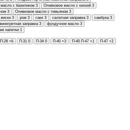
 масло с базиликом
3
Оливковое масло с кинзой
3
ном
3
Оливковое масло с тимьяном
3
 виски
3
ром
3
саке
3
салатная заправка
3
самбука
3
винегретная заправка
3
фундучное масло
3
ие напитки
1
 П-28
+6
П-31
0
П-34
0
П-40
+3
П-40 П-47
+1
П-47
+2