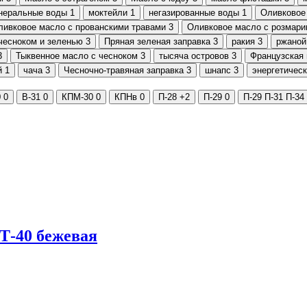
неральные воды
1
моктейли
1
негазированные воды
1
Оливковое
ливковое масло с прованскими травами
3
Оливковое масло с розмари
чесноком и зеленью
3
Пряная зеленая заправка
3
ракия
3
ржаной
3
Тыквенное масло с чесноком
3
тысяча островов
3
Французская 
й
1
чача
3
Чесночно-травяная заправка
3
шнапс
3
энергетическ
0
0
В-31
0
КПМ-30
0
КПНв
0
П-28
+2
П-29
0
П-29 П-31 П-34
Т-40 бежевая