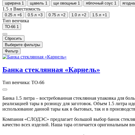
шрирача
1
щавель
1
щи овощные
1
яблочный соус
1
ягодна
1.5 л
Вместимость
0.25 л
+6
0.5 л
+3
0.75 л
+2
1.0 л
+2
1.5 л
+1
Тип венчика
ТО-66
1
Сбросить
Выберите фильтры
Фильтр
Банка стеклянная «Карнель»
Тип венчика: ТО-66
Банка 1.5 литра – востребованная стеклянная упаковка для б
реализацией тары в розницу для заготовок. Объем 1.5 литра и
использование данной тары как в бытовых, так и в производст
Компания «СЛОДЭС» предлагает большой выбор банок стеклянны
качество всех изделий. Наша тара отличается оригинальным 