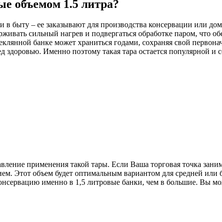
ые объемом 1.5 литра?
к и в быту – ее заказывают для производства консервации или д
рживать сильный нагрев и подвергаться обработке паром, что 
клянной банке может храниться годами, сохраняя свой первонач
ед здоровью. Именно поэтому такая тара остается популярной и
вление применения такой тары. Если Ваша торговая точка заним
нием. Этот объем будет оптимальным вариантом для средней или
консервацию именно в 1,5 литровые банки, чем в большие. Вы мож