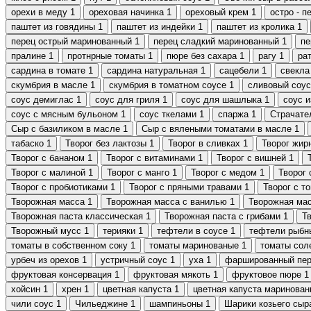
орехи в меду
1
ореховая начинка
1
ореховый крем
1
остро - п
паштет из говядины
1
паштет из индейки
1
паштет из кролика
1
перец острый маринованный
1
перец сладкий маринованный
1
пе
пралине
1
протнрные томаты
1
пюре без сахара
1
рагу
1
ра
сардина в томате
1
сардина натуральная
1
сацебели
1
свекла
скумбрия в масле
1
скумбрия в томатном соусе
1
сливовый соус
соус демиглас
1
соус для гриля
1
соус для шашлыка
1
соус и
соус с мясным бульоном
1
соус ткелами
1
спаржа
1
Страчате
Сыр с базиликом в масле
1
Сыр с вялеными томатами в масле
1
табаско
1
Творог без лактозы
1
Творог в сливках
1
Творог жир
Творог с бананом
1
Творог с витаминами
1
Творог с вишней
1
Творог с малиной
1
Творог с манго
1
Творог с медом
1
Творог 
Творог с пробиотиками
1
Творог с пряными травами
1
Творог с т
Творожная масса
1
Творожная масса с ванилью
1
Творожная ма
Творожная паста классическая
1
Творожная паста с грибами
1
Т
Творожный мусс
1
терияки
1
тефтели в соусе
1
тефтели рыбн
томаты в собственном соку
1
томаты маринованые
1
томаты сол
урбеч из орехов
1
устричный соус
1
уха
1
фаршированный пе
фруктовая консервация
1
фруктовая мякоть
1
фруктовое пюре
1
хойсин
1
хрен
1
цветная капуста
1
цветная капуста маринован
чили соус
1
Чильеджине
1
шампиньоны
1
Шарики козьего сыр