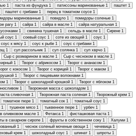
шью
1
паста из фундука
1
патиссоны маринованные
1
паштет
1
паштет с грибами
1
перец в томатном соусе
1
мидоры маринованные
1
повидло
1
помидоры соленые
1
ое рагу
1
сайра
1
сайра в масле
1
сайра натуральная
1
кусочками
1
свинина тушеная
1
сельдь в масле
1
Сирене
1
ый соус
1
соевый соус
1
соте из овощей
1
соус
1
соус к мясу
1
соус к рыбе
1
соус с грибами
1
орщ
1
суп рассольник
1
суп солянка
1
суп хврчо
1
Сыр с розмарином в масле
1
Сыр с чесноком в масле
1
жирный
1
Творог с абрикосом
1
Творог с ананасом
1
орог с кокосом
1
Творог с корицей
1
Творог с маком
1
трушкой
1
Творог с пищевыми волокнами
1
ком
1
Творог с шоколадной крошкой
1
Творог с яблоком
1
рносливом
1
Творожная масса с шоколадом
1
паста сливочная
1
Творожная паста соленая
1
Творожный крем
1
томатное пюре
1
томатный сок
1
томатный соус
1
1
тушеное мясо
1
тыквенное пюре
1
урбеч
1
 в оливковом масле
1
Фетакса
1
фисташковая паста
1
ты в сахарном сиропе
1
фрукты в собственном соку
1
Халуми
1
нованный
1
чеснок соленый моченые овощи
1
чечевица
1
еховый крем
1
шоколадный соус
1
шпинат
1
шпроты
1