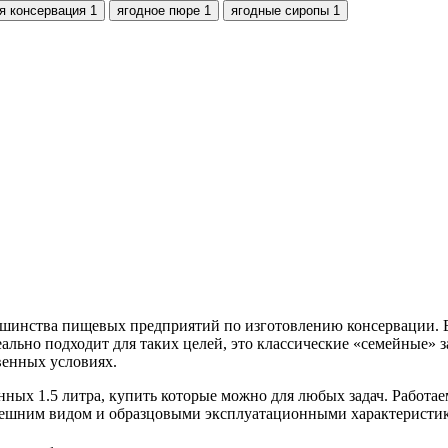
я консервация
1
ягодное пюре
1
ягодные сиропы
1
ольшинства пищевых предприятий по изготовлению консервации. 
деально подходит для таких целей, это классические «семейные»
венных условиях.
х 1.5 литра, купить которые можно для любых задач. Работаем
внешним видом и образцовыми эксплуатационными характеристи