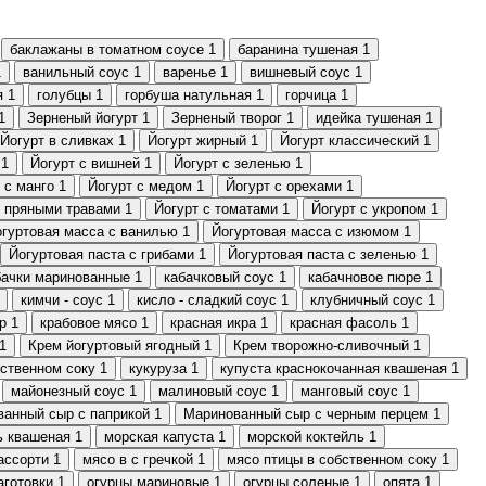
баклажаны в томатном соусе
1
баранина тушеная
1
1
ванильный соус
1
варенье
1
вишневый соус
1
я
1
голубцы
1
горбуша натульная
1
горчица
1
1
Зерненый йогурт
1
Зерненый творог
1
идейка тушеная
1
Йогурт в сливках
1
Йогурт жирный
1
Йогурт классический
1
1
Йогурт с вишней
1
Йогурт с зеленью
1
 с манго
1
Йогурт с медом
1
Йогурт с орехами
1
с пряными травами
1
Йогурт с томатами
1
Йогурт с укропом
1
гуртовая масса с ванилью
1
Йогуртовая масса с изюмом
1
Йогуртовая паста с грибами
1
Йогуртовая паста с зеленью
1
бачки маринованные
1
кабачковый соус
1
кабачновое пюре
1
кимчи - соус
1
кисло - сладкий соус
1
клубничный соус
1
р
1
крабовое мясо
1
красная икра
1
красная фасоль
1
1
Крем йогуртовый ягодный
1
Крем творожно-сливочный
1
бственном соку
1
кукуруза
1
купуста краснокочанная квашеная
1
майонезный соус
1
малиновый соус
1
манговый соус
1
анный сыр с паприкой
1
Маринованный сыр с черным перцем
1
ь квашеная
1
морская капуста
1
морской коктейль
1
ассорти
1
мясо в с гречкой
1
мясо птицы в собственном соку
1
аготовки
1
огурцы мариновые
1
огурцы соленые
1
опята
1