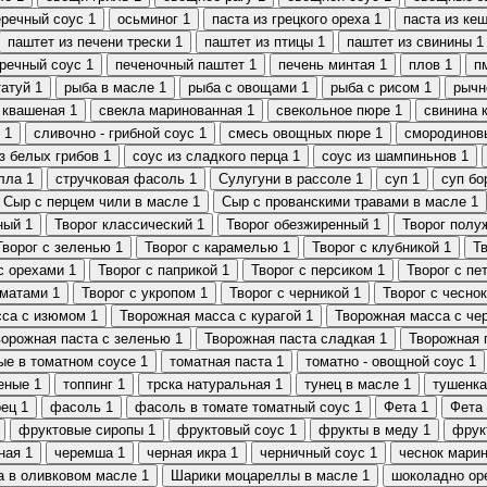
еречный соус
1
осьминог
1
паста из грецкого ореха
1
паста из ке
паштет из печени трески
1
паштет из птицы
1
паштет из свинины
1
речный соус
1
печеночный паштет
1
печень минтая
1
плов
1
п
татуй
1
рыба в масле
1
рыба с овощами
1
рыба с рисом
1
рычн
 квашеная
1
свекла маринованная
1
свекольное пюре
1
свинина 
1
сливочно - грибной соус
1
смесь овощных пюре
1
смородинов
з белых грибов
1
соус из сладкого перца
1
соус из шампиньнов
1
лла
1
стручковая фасоль
1
Сулугуни в рассоле
1
суп
1
суп б
Сыр с перцем чили в масле
1
Сыр с прованскими травами в масле
1
ный
1
Творог классический
1
Творог обезжиренный
1
Творог полу
Творог с зеленью
1
Творог с карамелью
1
Творог с клубникой
1
Тв
с орехами
1
Творог с паприкой
1
Творог с персиком
1
Творог с пе
оматами
1
Творог с укропом
1
Творог с черникой
1
Творог с чесно
сса с изюмом
1
Творожная масса с курагой
1
Творожная масса с че
ворожная паста с зеленью
1
Творожная паста сладкая
1
Творожная 
ые в томатном соусе
1
томатная паста
1
томатно - овощной соус
1
еные
1
топпинг
1
трска натуральная
1
тунец в масле
1
тушенка
рец
1
фасоль
1
фасоль в томате томатный соус
1
Фета
1
Фета
фруктовые сиропы
1
фруктовый соус
1
фрукты в меду
1
фрук
ная
1
черемша
1
черная икра
1
черничный соус
1
чеснок мари
а в оливковом масле
1
Шарики моцареллы в масле
1
шоколадно ор