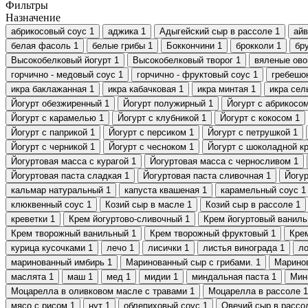
Фильтры
Назначение
абрикосовый соус
1
аджика
1
Адыгейский сыр в рассоле
1
айв
белая фасоль
1
белые грибы
1
Боккончини
1
брокколи
1
бр
Высокобелковый йогурт
1
Высокобелковый творог
1
вяленые ов
горчично - медовый соус
1
горчично - фруктовый соус
1
гребешо
икра баклажанная
1
икра кабачковая
1
икра минтая
1
икра сел
Йогурт обезжиренный
1
Йогурт полужирный
1
Йогурт с абрикосо
Йогурт с карамелью
1
Йогурт с клубникой
1
Йогурт с кокосом
1
Йогурт с паприкой
1
Йогурт с персиком
1
Йогурт с петрушкой
1
Йогурт с черникой
1
Йогурт с чесноком
1
Йогурт с шоколадной к
Йогуртовая масса с курагой
1
Йогуртовая масса с черносливом
1
Йогуртовая паста сладкая
1
Йогуртовая паста сливочная
1
Йогур
кальмар натуральный
1
капуста квашеная
1
карамельный соус
1
клюквенный соус
1
Козий сыр в масле
1
Козий сыр в рассоле
1
креветки
1
Крем йогуртово-сливочный
1
Крем йогуртовый ванил
Крем творожный ванильный
1
Крем творожный фруктовый
1
Кре
курица кусочками
1
лечо
1
лисички
1
листья винограда
1
ло
маринованный имбирь
1
Маринованный сыр с грибами.
1
Маринов
маслята
1
маш
1
мед
1
мидии
1
миндальная паста
1
Мин
Моцарелла в оливковом масле с травами
1
Моцарелла в рассоле
1
мясо с рисом
1
нут
1
облепиховый соус
1
Овечий сыр в рассо