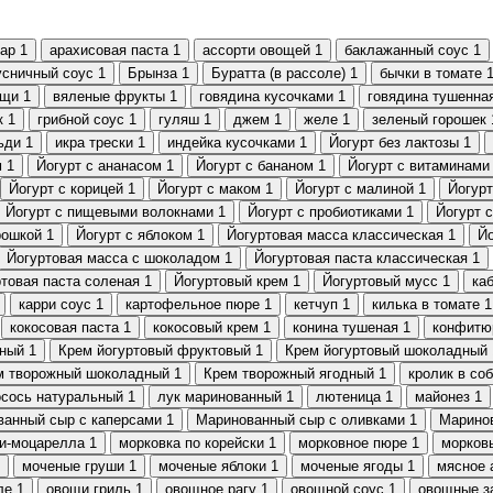
ар
1
арахисовая паста
1
ассорти овощей
1
баклажанный соус
1
усничный соус
1
Брынза
1
Буратта (в рассоле)
1
бычки в томате
ощи
1
вяленые фрукты
1
говядина кусочками
1
говядина тушенна
к
1
грибной соус
1
гуляш
1
джем
1
желе
1
зеленый горошек
ьди
1
икра трески
1
индейка кусочками
1
Йогурт без лактозы
1
м
1
Йогурт с ананасом
1
Йогурт с бананом
1
Йогурт с витаминами
Йогурт с корицей
1
Йогурт с маком
1
Йогурт с малиной
1
Йогурт
Йогурт с пищевыми волокнами
1
Йогурт с пробиотиками
1
Йогурт 
рошкой
1
Йогурт с яблоком
1
Йогуртовая масса классическая
1
Йо
Йогуртовая масса с шоколадом
1
Йогуртовая паста классическая
1
товая паста соленая
1
Йогуртовый крем
1
Йогуртовый мусс
1
ка
карри соус
1
картофельное пюре
1
кетчуп
1
килька в томате
1
кокосовая паста
1
кокосовый крем
1
конина тушеная
1
конфитю
ьный
1
Крем йогуртовый фруктовый
1
Крем йогуртовый шоколадный
м творожный шоколадный
1
Крем творожный ягодный
1
кролик в со
сось натуральный
1
лук маринованный
1
лютеница
1
майонез
1
анный сыр с каперсами
1
Маринованный сыр с оливками
1
Маринов
и-моцарелла
1
морковка по корейски
1
морковное пюре
1
морков
моченые груши
1
моченые яблоки
1
моченые ягоды
1
мясное 
ле
1
овощи гриль
1
овощное рагу
1
овощной соус
1
овощные з