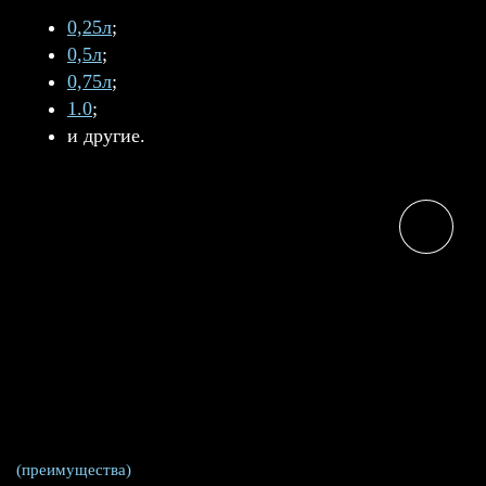
0,25л
;
0,5л
;
0,75л
;
1.0
;
и другие.
(преимущества)