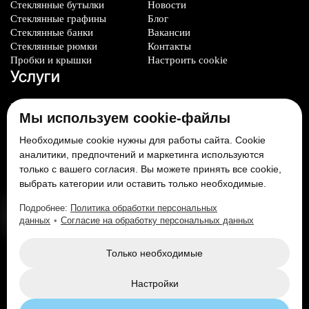
Стеклянные бутылки
Новости
Стеклянные графины
Блог
Стеклянные банки
Вакансии
Стеклянные рюмки
Контакты
Пробки и крышки
Настроить cookie
Услуги
Производство стеклотары
Мы используем cookie-файлы
Изготовление
формокомплектов
Необходимые cookie нужны для работы сайта. Cookie
Нанесение декорации
аналитики, предпочтений и маркетинга используются
только с вашего согласия. Вы можете принять все cookie,
Мы в соцсетях:
выбрать категории или оставить только необходимые.
Подробнее:
Политика обработки персональных
данных
•
Согласие на обработку персональных данных
Только необходимые
Настройки