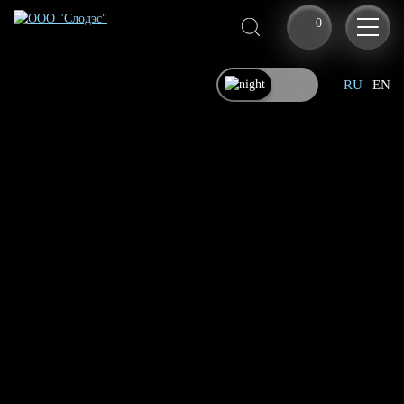
0
RU
EN