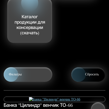
Каталог
продукции для
консервации
(скачать)
Фильтры
Сбросить
0.25 л
0.5 л
Банка "Цилиндр" венчик ТО-66