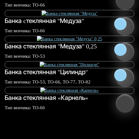
0.25 л
0.5 л
Тип венчика: ТО-66
Банка cтеклянная "Медуза"
0.25 л
0.5 л
0.75 л
1.0 л
Тип венчика: ТО-66
Банка стеклянная "Медуза" 0,25
0.25 л
0.75 л
1.0 л
Тип венчика: ТО-53
Банка стеклянная "Цилиндр"
Тип венчика: ТО-53, ТО-66, ТО-77, ТО-82
Банка стеклянная «Карнель»
Тип венчика: ТО-66