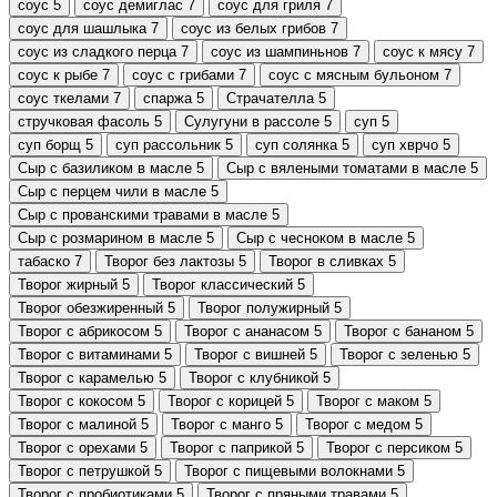
соус
5
соус демиглас
7
соус для гриля
7
соус для шашлыка
7
соус из белых грибов
7
соус из сладкого перца
7
соус из шампиньнов
7
соус к мясу
7
соус к рыбе
7
соус с грибами
7
соус с мясным бульоном
7
соус ткелами
7
спаржа
5
Страчателла
5
стручковая фасоль
5
Сулугуни в рассоле
5
суп
5
суп борщ
5
суп рассольник
5
суп солянка
5
суп хврчо
5
Сыр с базиликом в масле
5
Сыр с вялеными томатами в масле
5
Сыр с перцем чили в масле
5
Сыр с прованскими травами в масле
5
Сыр с розмарином в масле
5
Сыр с чесноком в масле
5
табаско
7
Творог без лактозы
5
Творог в сливках
5
Творог жирный
5
Творог классический
5
Творог обезжиренный
5
Творог полужирный
5
Творог с абрикосом
5
Творог с ананасом
5
Творог с бананом
5
Творог с витаминами
5
Творог с вишней
5
Творог с зеленью
5
Творог с карамелью
5
Творог с клубникой
5
Творог с кокосом
5
Творог с корицей
5
Творог с маком
5
Творог с малиной
5
Творог с манго
5
Творог с медом
5
Творог с орехами
5
Творог с паприкой
5
Творог с персиком
5
Творог с петрушкой
5
Творог с пищевыми волокнами
5
Творог с пробиотиками
5
Творог с пряными травами
5