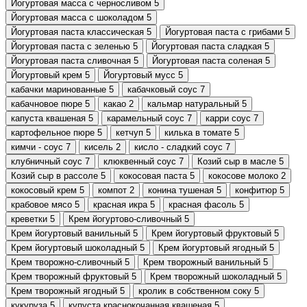
Йогуртовая масса с черносливом
5
Йогуртовая масса с шоколадом
5
Йогуртовая паста классическая
5
Йогуртовая паста с грибами
5
Йогуртовая паста с зеленью
5
Йогуртовая паста сладкая
5
Йогуртовая паста сливочная
5
Йогуртовая паста соленая
5
Йогуртовый крем
5
Йогуртовый мусс
5
кабачки маринованные
5
кабачковый соус
7
кабачновое пюре
5
какао
2
кальмар натуральный
5
капуста квашеная
5
карамельный соус
7
карри соус
7
картофельное пюре
5
кетчуп
5
килька в томате
5
кимчи - соус
7
кисель
2
кисло - сладкий соус
7
клубничный соус
7
клюквенный соус
7
Козий сыр в масле
5
Козий сыр в рассоле
5
кокосовая паста
5
кокосове молоко
2
кокосовый крем
5
компот
2
конина тушеная
5
конфитюр
5
крабовое мясо
5
красная икра
5
красная фасоль
5
креветки
5
Крем йогуртово-сливочный
5
Крем йогуртовый ванильный
5
Крем йогуртовый фруктовый
5
Крем йогуртовый шоколадный
5
Крем йогуртовый ягодный
5
Крем творожно-сливочный
5
Крем творожный ванильный
5
Крем творожный фруктовый
5
Крем творожный шоколадный
5
Крем творожный ягодный
5
кролик в собственном соку
5
кукуруза
5
купуста краснокочанная квашеная
5