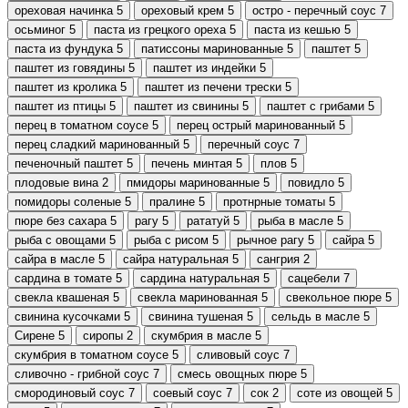
ореховая начинка
5
ореховый крем
5
остро - перечный соус
7
осьминог
5
паста из грецкого ореха
5
паста из кешью
5
паста из фундука
5
патиссоны маринованные
5
паштет
5
паштет из говядины
5
паштет из индейки
5
паштет из кролика
5
паштет из печени трески
5
паштет из птицы
5
паштет из свинины
5
паштет с грибами
5
перец в томатном соусе
5
перец острый маринованный
5
перец сладкий маринованный
5
перечный соус
7
печеночный паштет
5
печень минтая
5
плов
5
плодовые вина
2
пмидоры маринованные
5
повидло
5
помидоры соленые
5
пралине
5
протнрные томаты
5
пюре без сахара
5
рагу
5
рататуй
5
рыба в масле
5
рыба с овощами
5
рыба с рисом
5
рычное рагу
5
сайра
5
сайра в масле
5
сайра натуральная
5
сангрия
2
сардина в томате
5
сардина натуральная
5
сацебели
7
свекла квашеная
5
свекла маринованная
5
свекольное пюре
5
свинина кусочками
5
свинина тушеная
5
сельдь в масле
5
Сирене
5
сиропы
2
скумбрия в масле
5
скумбрия в томатном соусе
5
сливовый соус
7
сливочно - грибной соус
7
смесь овощных пюре
5
смородиновый соус
7
соевый соус
7
сок
2
соте из овощей
5