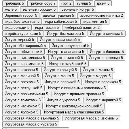
гребешок
5
грибной соус
7
грог
2
гуляш
5
джем
5
желе
5
зеленый горошек
5
Зерненый йогурт
5
Зерненый творог
5
идейка тушеная
5
изотонические напитки
2
икра баклажанная
5
икра кабачковая
5
икра минтая
5
икра сельди
5
икра трески
5
имбирный напиток
2
индейка кусочками
5
Йогурт без лактозы
5
Йогурт в сливках
5
Йогурт жирный
5
Йогурт классический
5
Йогурт обезжиренный
5
Йогурт полужирный
5
Йогурт с абрикосом
5
Йогурт с ананасом
5
Йогурт с бананом
5
Йогурт с витаминами
5
Йогурт с вишней
5
Йогурт с зеленью
5
Йогурт с карамелью
5
Йогурт с клубникой
5
Йогурт с кокосом
5
Йогурт с корицей
5
Йогурт с маком
5
Йогурт с малиной
5
Йогурт с манго
5
Йогурт с медом
5
Йогурт с орехами
5
Йогурт с паприкой
5
Йогурт с персиком
5
Йогурт с петрушкой
5
Йогурт с пищевыми волокнами
5
Йогурт с пробиотиками
5
Йогурт с пряными травами
5
Йогурт с томатами
5
Йогурт с укропом
5
Йогурт с черникой
5
Йогурт с чесноком
5
Йогурт с шоколадной крошкой
5
Йогурт с яблоком
5
Йогуртовая масса классическая
5
Йогуртовая масса с ванилью
5
Йогуртовая масса с изюмом
5
Йогуртовая масса с курагой
5