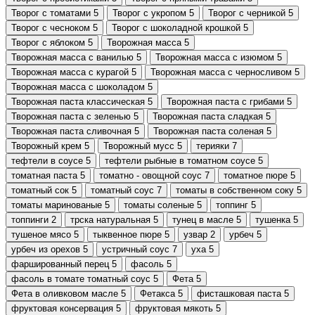
Творог с томатами
5
Творог с укропом
5
Творог с черникой
5
Творог с чесноком
5
Творог с шоколадной крошкой
5
Творог с яблоком
5
Творожная масса
5
Творожная масса с ванилью
5
Творожная масса с изюмом
5
Творожная масса с курагой
5
Творожная масса с черносливом
5
Творожная масса с шоколадом
5
Творожная паста классическая
5
Творожная паста с грибами
5
Творожная паста с зеленью
5
Творожная паста сладкая
5
Творожная паста сливочная
5
Творожная паста соленая
5
Творожный крем
5
Творожный мусс
5
терияки
7
тефтели в соусе
5
тефтели рыбные в томатном соусе
5
томатная паста
5
томатно - овощной соус
7
томатное пюре
5
томатный сок
5
томатный соус
7
томаты в собственном соку
5
томаты маринованые
5
томаты соленые
5
топпинг
5
топпинги
2
трска натуральная
5
тунец в масле
5
тушенка
5
тушеное мясо
5
тыквенное пюре
5
узвар
2
урбеч
5
урбеч из орехов
5
устричный соус
7
уха
5
фаршированный перец
5
фасоль
5
фасоль в томате томатный соус
5
Фета
5
Фета в оливковом масле
5
Фетакса
5
фисташковая паста
5
фруктовая консервация
5
фруктовая мякоть
5