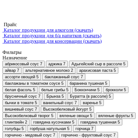
Прайс
Каталог продукции для алкоголя (скачать)
Каталог продукции для б/а напитков (скачать)
Каталог продукции для консервации (скачать)
Фильтры
Назначение
абрикосовый соус
7
аджика
7
Адыгейский сыр в рассоле
5
айвар
7
альтернативное молоко
2
арахисовая паста
5
ассорти овощей
5
баклажанный соус
7
баклажаны в томатном соусе
5
баранина тушеная
5
белая фасоль
5
белые грибы
5
Боккончини
5
брокколи
5
брусничный соус
7
Брынза
5
Буратта (в рассоле)
5
бычки в томате
5
ванильный соус
7
варенье
5
вишневый соус
7
Высокобелковый йогурт
5
Высокобелковый творог
5
вяленые овощи
5
вяленые фрукты
5
глинтвейн
2
говядина кусочками
5
говядина тушенная
5
голубцы
5
горбуша натульная
5
горчица
7
горчично - медовый соус
7
горчично - фруктовый соус
7