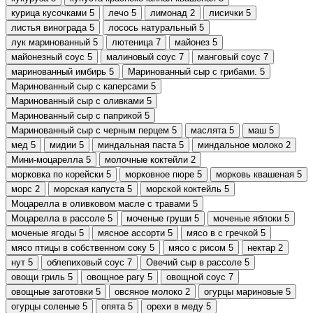
курица кусочками
5
лечо
5
лимонад
2
лисички
5
листья винограда
5
лосось натуральный
5
лук маринованный
5
лютеница
7
майонез
5
майонезный соус
5
малиновый соус
7
манговый соус
7
маринованный имбирь
5
Маринованный сыр с грибами.
5
Маринованный сыр с каперсами
5
Маринованный сыр с оливками
5
Маринованный сыр с паприкой
5
Маринованный сыр с черным перцем
5
маслята
5
маш
5
мед
5
мидии
5
миндальная паста
5
миндальное молоко
2
Мини-моцарелла
5
молочные коктейли
2
морковка по корейски
5
морковное пюре
5
морковь квашеная
5
морс
2
морская капуста
5
морской коктейль
5
Моцарелла в оливковом масле с травами
5
Моцарелла в рассоле
5
моченые груши
5
моченые яблоки
5
моченые ягоды
5
мясное ассорти
5
мясо в с гречкой
5
мясо птицы в собственном соку
5
мясо с рисом
5
нектар
2
нут
5
облепиховый соус
7
Овечий сыр в рассоле
5
овощи гриль
5
овощное рагу
5
овощной соус
7
овощные заготовки
5
овсяное молоко
2
огурцы мариновые
5
огурцы соленые
5
опята
5
орехи в меду
5