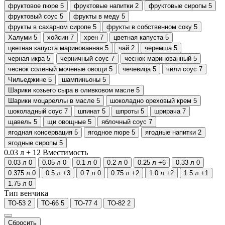
фруктовое пюре
5
фруктовые напитки
2
фруктовые сиропы
5
фруктовый соус
5
фрукты в меду
5
фрукты в сахарном сиропе
5
фрукты в собственном соку
5
Халуми
5
хойсин
7
хрен
7
цветная капуста
5
цветная капуста маринованная
5
чай
2
черемша
5
черная икра
5
черничный соус
7
чеснок маринованный
5
чеснок соленый моченые овощи
5
чечевица
5
чили соус
7
Чильеджине
5
шампиньоны
5
Шарики козьего сыра в оливковом масле
5
Шарики моцареллы в масле
5
шоколадно ореховый крем
5
шоколадный соус
7
шпинат
5
шпроты
5
шрирача
7
щавель
5
щи овощные
5
яблочный соус
7
ягодная консервация
5
ягодное пюре
5
ягодные напитки
2
ягодные сиропы
5
0.03 л +
12
Вместимость
0.03 л
0
0.05 л
0
0.1 л
0
0.2 л
0
0.25 л
+6
0.33 л
0
0.375 л
0
0.5 л
+3
0.7 л
0
0.75 л
+2
1.0 л
+2
1.5 л
+1
1.75 л
0
Тип венчика
ТО-53
2
ТО-66
5
ТО-77
4
ТО-82
2
Сбросить