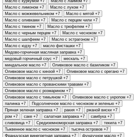
Масло с куркумой
+7
Масло с лаймом
+7
Масло с лимоном
+7
Масло с луком
+7
Масло с можжевельником
+7
Масло с мятой
+7
Масло с оливками
+7
Масло с перцем чили
+7
Масло с тмином
+7
Масло с трюфелем
+7
Масло с черным перцем
+7
Масло с чесноком
+7
Масло с шалфеем
+7
Масло с эстрагоном
+7
Масло с юдзу
+7
масло фисташки
+7
Медово-горчичная масляная заправка
+7
медовый горчичный соус
+7
мескаль
+7
миндальное масло
+7
Оливковое масло с базиликом
+7
Оливковое масло с кинзой
+7
Оливковое масло с орегано
+7
Оливковое масло с петрушкой
+7
Оливковое масло с прованскими травами
+7
Оливковое масло с розмарином
+7
Оливковое масло с тимьяном
+7
Оливковое масло с укропом
+7
палинка
+7
Подсолнечное масло с чесноком и зеленью
+7
Пряная зеленая заправка
+7
ракия
+7
ржаной виски
+7
ром
+7
саке
+7
салатная заправка
+7
самбука
+7
сливовица
+7
Средиземноморская заправка
+7
текила
+7
Тыквенное масло с чесноком
+7
тысяча островов
+7
Французская винегретная заправка
+7
фундучное масло
+7