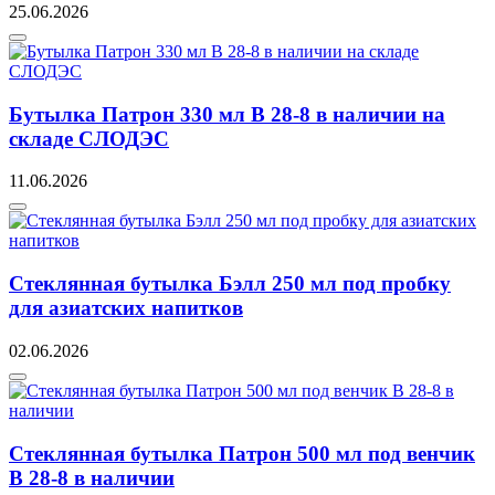
25.06.2026
Бутылка Патрон 330 мл B 28-8 в наличии на
складе СЛОДЭС
11.06.2026
Стеклянная бутылка Бэлл 250 мл под пробку
для азиатских напитков
02.06.2026
Стеклянная бутылка Патрон 500 мл под венчик
В 28-8 в наличии