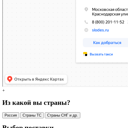
+
Из какой вы страны?
Россия
Страны ТС
Страны СНГ и др.
Выбор поставки