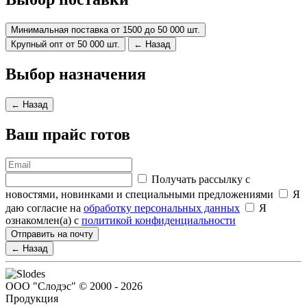
Минимальная поставка от 1500 до 50 000 шт.
Крупный опт от 50 000 шт.
← Назад
Выбор назначения
← Назад
Ваш прайс готов
Получать рассылку с
новостями, новинками и специальными предложениями
Я
даю согласие на
обработку персональных данных
Я
ознакомлен(а) с
политикой конфиденциальности
Отправить на почту
← Назад
ООО "Слодэс" © 2000 - 2026
Продукция