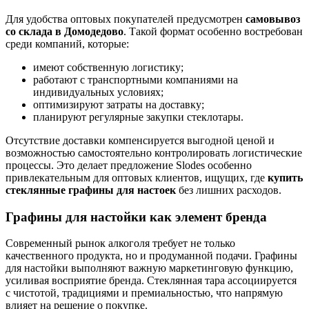
Для удобства оптовых покупателей предусмотрен
самовывоз
со склада в Домодедово
. Такой формат особенно востребован
среди компаний, которые:
имеют собственную логистику;
работают с транспортными компаниями на
индивидуальных условиях;
оптимизируют затраты на доставку;
планируют регулярные закупки стеклотары.
Отсутствие доставки компенсируется выгодной ценой и
возможностью самостоятельно контролировать логистические
процессы. Это делает предложение Slodes особенно
привлекательным для оптовых клиентов, ищущих, где
купить
стеклянные графины для настоек
без лишних расходов.
Графины для настойки как элемент бренда
Современный рынок алкоголя требует не только
качественного продукта, но и продуманной подачи. Графины
для настойки выполняют важную маркетинговую функцию,
усиливая восприятие бренда. Стеклянная тара ассоциируется
с чистотой, традициями и премиальностью, что напрямую
влияет на решение о покупке.