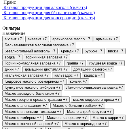
Прайс
Каталог продукции для алкоголя (скачать)
Каталог продукции для б/а напитков (скачать)
Каталог продукции для консервации (скачать)
Фильтры
Назначение
абсент
+7
аквавит
+7
арахисовое масло
+7
арманьяк
+7
Бальзамическая масляная заправка
+7
безалкогольный алкоголь
+7
бренди
+7
бурбон
+7
виски
+7
водка
+7
горничиная заправка
+7
Горчично-масляная заправка
+7
граппа
+7
грушевая водка
+7
джин
+7
домашний дистиллят
+7
домашний самогон
+7
итальянская заправка
+7
кальвадос
+7
кашаса
+7
Кедровое масло с розмарином
+7
коньяк
+7
Кунжутное масло с имбирем
+7
Лимонно-оливковая заправка
+7
Масло авокадо с базиликом
+7
Масло грецкого ореха с травами
+7
масло кедрового ореха
+7
Масло с апельсином
+7
Масло с белыми грибами
+7
Масло с вялеными томатами
+7
Масло с грейпфрутом
+7
Масло с имбирем
+7
Масло с каперсами
+7
Масло с карри
+7
Масло с копченой паприкой
+7
Масло с кориандром
+7