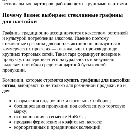
региональных партнеров, работающих с крупными партиями.
Почему бизнес выбирает стеклянные графины
для настойки
Графины традиционно ассоциируются с качеством, эстетикой
и культурой потребления алкоголя. Именно поэтому
стеклянные графины для настоек активно используются в
коммерческих проектах — от локальных производств до
крупных торговых сетей. Такая тара формирует доверие к
продукту, подчеркивает его натуральность и визуально
выделяет настойки среди стандартной бутылочной
продукции.
Компании, которые стремятся
купить графины для настойки
оптом
, выбирают их не только для розничной продажи, но и
для:
оформления подарочных алкогольных наборов;
брендирования продукции под собственную торговую
марку;
использования в сегменте HoReCa;
продажи фермерских и крафтовых настоек;
корпоративных и праздничных коллекций.