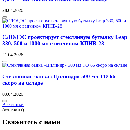
28.04.2026
СЛОДЭС проектирует стеклянную бутылку Беар
330, 500 и 1000 мл с венчиком КПНВ-28
21.04.2026
Стеклянная банка «Цилиндр» 500 мл ТО-66
скоро на складе
03.04.2026
Все статьи
(контакты)
Свяжитесь с нами