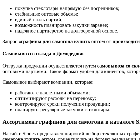
покупка стеклотары напрямую без посредников;
стабильные оптовые объемы;
единый стиль партий;
возможность планировать закупки заранее;
надежное партнерство на долгосрочной основе.
Запрос
«графины для самогона купить оптом от производит
Самовывоз со склада в Домодедово
Отгрузка продукции осуществляется путем
самовывоза со скл
оптовыми партиями. Такой формат удобен для клиентов, кото
Самовывоз выбирают компании, которые:
работают с паллетными объемами;
оптимизируют расходы на перевозку;
контролируют сроки получения продукции;
планируют регулярные закупки стеклотары.
Ассортимент графинов для самогона в каталоге S
На сайте Slodes представлен широкий выбор стеклянных графи
самогона купить оптом
, ориентируясь на формат реализации,