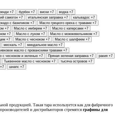
ренди
+7
бурбон
+7
виски
+7
водка
+7
ий самогон
+7
итальянская заправка
+7
кальвадос
+7
окадо с базиликом
+7
Масло грецкого ореха с травами
+7
ом
+7
Масло с имбирем
+7
Масло с каперсами
+7
оном
+7
Масло с луком
+7
Масло с можжевельником
+7
цем
+7
Масло с чесноком
+7
Масло с шалфеем
+7
мескаль
+7
миндальное масло
+7
ивковое масло с прованскими травами
+7
о с чесноком и зеленью
+7
Пряная зеленая заправка
+7
ракия
+7
Тыквенное масло с чесноком
+7
тысяча островов
+7
+7
шнапс
+7
ной продукцией. Такая тара используется как для фабричного
е производителей и дистрибьюторов стремятся
графины для