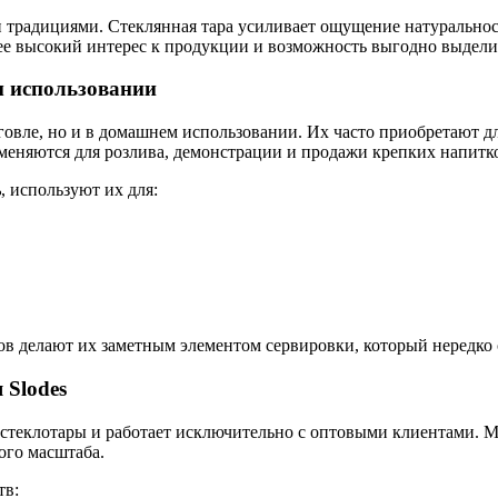
и традициями. Стеклянная тара усиливает ощущение натуральнос
лее высокий интерес к продукции и возможность выгодно выдели
м использовании
говле, но и в домашнем использовании. Их часто приобретают 
именяются для розлива, демонстрации и продажи крепких напитк
ь
, используют их для:
 делают их заметным элементом сервировки, который нередко с
 Slodes
 стеклотары и работает исключительно с оптовыми клиентами. 
ого масштаба.
тв: