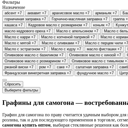
Фильтры
Назначение
абсент
+7
аквавит
+7
арахисовое масло
+7
арманьяк
+7
Ба
горничиная заправка
+7
Горчично-масляная заправка
+7
граппа
+
кашаса
+7
Кедровое масло с розмарином
+7
коньяк
+7
Кунжут
масло кедрового ореха
+7
Масло с апельсином
+7
Масло с бел
Масло с карри
+7
Масло с копченой паприкой
+7
Масло с кориа
Масло с мятой
+7
Масло с оливками
+7
Масло с перцем чили
+
Масло с эстрагоном
+7
Масло с юдзу
+7
масло фисташки
+7
Оливковое масло с базиликом
+7
Оливковое масло с кинзой
+7
Оливковое масло с розмарином
+7
Оливковое масло с тимьяном
+
ржаной виски
+7
ром
+7
саке
+7
салатная заправка
+7
самб
Французская винегретная заправка
+7
фундучное масло
+7
Цитр
Сбросить
Выберите фильтры
Графины для самогона — востребованна
Графин для самогона по праву считается удачным выбором для 
розлива, так и для последующего применения в торговле, сег
самогона купить оптом
, выбирая стеклянные решения как бол