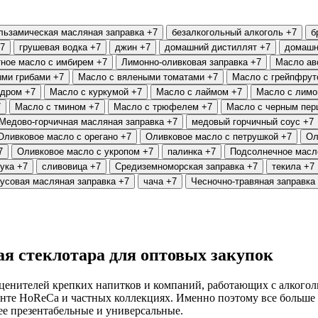
льзамическая масляная заправка
+7
безалкогольный алкоголь
+7
б
7
грушевая водка
+7
джин
+7
домашний дистиллят
+7
домашн
ное масло с имбирем
+7
Лимонно-оливковая заправка
+7
Масло ав
ыми грибами
+7
Масло с вялеными томатами
+7
Масло с грейпфрут
ндром
+7
Масло с куркумой
+7
Масло с лаймом
+7
Масло с лим
7
Масло с тмином
+7
Масло с трюфелем
+7
Масло с черным пер
Медово-горчичная масляная заправка
+7
медовый горчичный соус
+7
Оливковое масло с орегано
+7
Оливковое масло с петрушкой
+7
Ол
7
Оливковое масло с укропом
+7
палинка
+7
Подсолнечное масл
ука
+7
сливовица
+7
Средиземноморская заправка
+7
текила
+7
усовая масляная заправка
+7
чача
+7
Чесночно-травяная заправка
я стеклотара для оптовых закупок
ценителей крепких напитков и компаний, работающих с алкоголь
менте HoReCa и частных коллекциях. Именно поэтому все больш
ее презентабельные и универсальные.