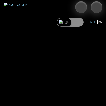
0
RU
EN