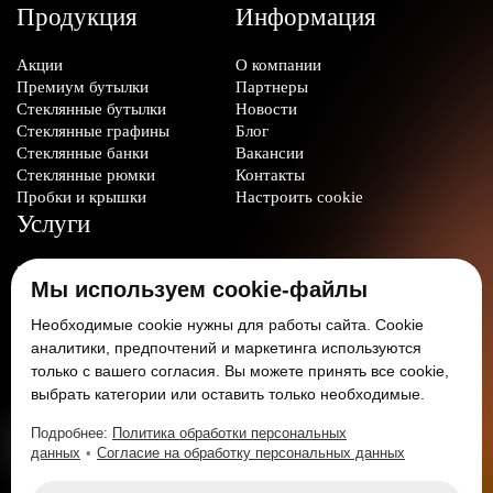
Продукция
Информация
Акции
О компании
Премиум бутылки
Партнеры
Стеклянные бутылки
Новости
Стеклянные графины
Блог
Стеклянные банки
Вакансии
Стеклянные рюмки
Контакты
Пробки и крышки
Настроить cookie
Услуги
Производство стеклотары
Мы используем cookie-файлы
Изготовление
формокомплектов
Необходимые cookie нужны для работы сайта. Cookie
Нанесение декорации
аналитики, предпочтений и маркетинга используются
только с вашего согласия. Вы можете принять все cookie,
Мы в соцсетях:
выбрать категории или оставить только необходимые.
Подробнее:
Политика обработки персональных
данных
•
Согласие на обработку персональных данных