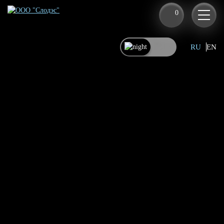
0
RU
EN