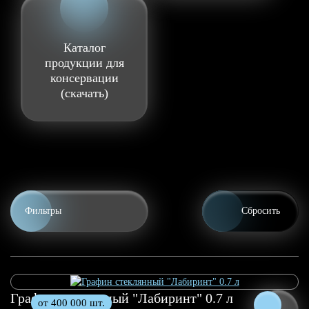
Каталог
продукции для
консервации
(скачать)
Фильтры
Сбросить
0.5 л
0.7 л
Графин стеклянный "Лабиринт" 0.7 л
от 400 000 шт.